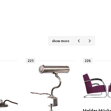
show more
225
226
Melder Mück