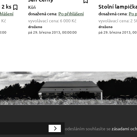
 2 ks
Stolní lampičk
Kůň
hlášení
dosažená cena:
Po přihlášení
dosažená cena:
Po p
 Kč
vyvolávací cena:
6 000 Kč
vyvolávací cena:
2 5
draženo
draženo
0:00
pá 29. března 2013, 00:00:00
pá 29. března 2013, 00
odesláním souhlasíte se
zásadami och