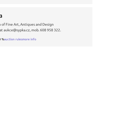
33
 of Fine Art, Antiques and Design
at aukce@sypka.cz, mob. 608 958 322.
0 %
auction rules
more info