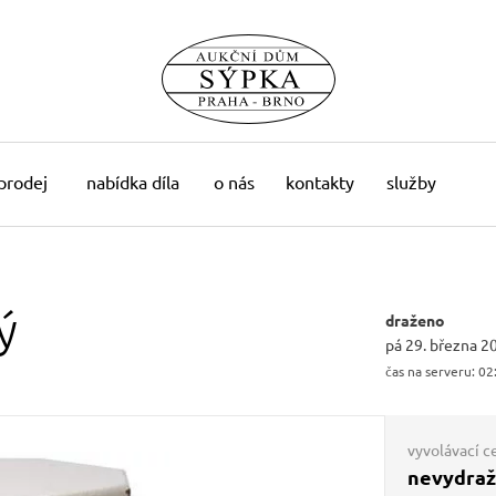
 prodej
nabídka díla
o nás
kontakty
služby
ý
draženo
pá 29. března 2
čas na serveru:
02
vyvolávací c
nevydra