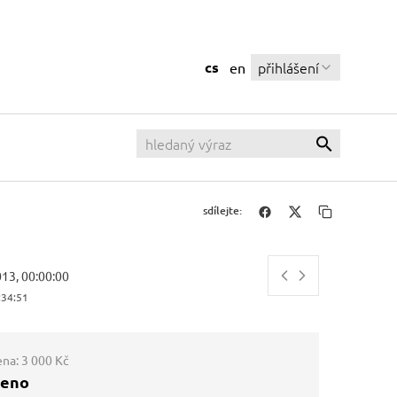
cs
přihlášení
en
sdílejte:
013, 00:00:00
:34:51
ena:
3 000 Kč
ženo