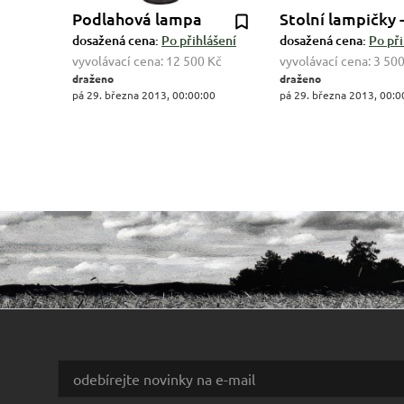
Podlahová lampa
Stolní lampičky -
dosažená cena:
Po přihlášení
dosažená cena:
Po při
vyvolávací cena:
12 500 Kč
vyvolávací cena:
3 500
draženo
draženo
pá 29. března 2013, 00:00:00
pá 29. března 2013, 00:0