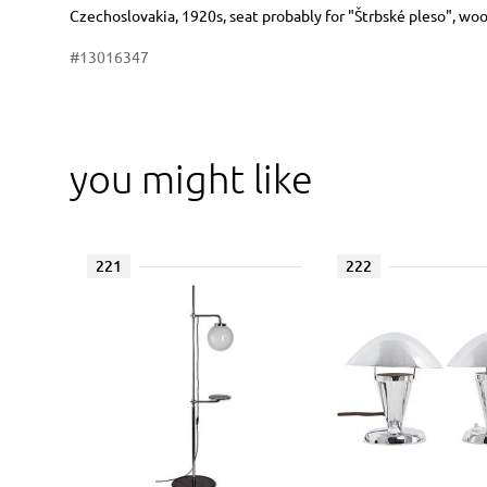
Dimensions
Short item description
Czechoslovakia, 1920s, seat probably for "Štrbské pleso", wood,
#13016347
you might like
221
222