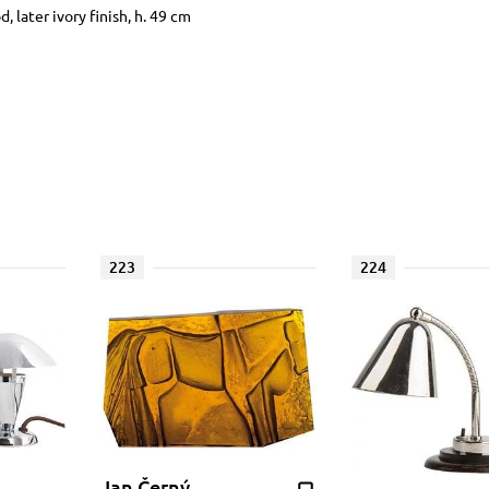
 later ivory finish, h. 49 cm
223
224
Jan Černý