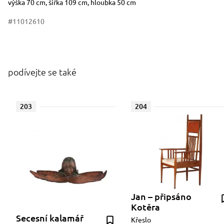
výška 70 cm, šířka 109 cm, hloubka 50 cm
#11012610
podívejte se také
203
204
Jan – připsáno
Kotěra
Secesní kalamář
Křeslo