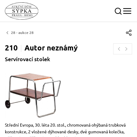
28 - aukce 28
210
Autor
neznámý
Servírovací stolek
Rozměry
Stručný popis předmětu
Střední Evropa, 30. léta 20. stol., chromovaná ohýbaná trubková
konstrukce, 2 vložené dýhované desky, dvě gumovaná kolečka,