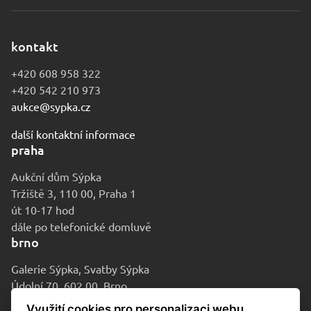
kontakt
+420 608 958 322
+420 542 210 973
aukce@sypka.cz
další kontaktní informace
praha
Aukční dům Sýpka
Tržiště 3, 110 00, Praha 1
út 10-17 hod
dále po telefonické domluvě
brno
Galerie Sýpka, Svatby Sýpka
Údolní 70, 602 00, Brno
po-pá 9-16 hod
Využití cookies pro personalizaci webu