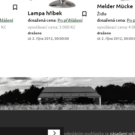
Melder Mücke
Lampa hříbek
Židle
hlášení
dosažená cena:
Po přihlášení
dosažená cena:
Po p
 Kč
vyvolávací cena:
3 000 Kč
vyvolávací cena:
4 0
draženo
draženo
út 2. října 2012, 00:00:00
út 2. října 2012, 00:00
odesláním souhlasíte se
zásadami och