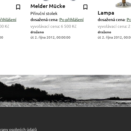
Melder Mücke
Lampa
Příruční stolek
řihlášení
dosažená cena:
Po přihlášení
dosažená cena:
Po
00 Kč
vyvolávací cena:
6 500 Kč
vyvolávací cena:
2
draženo
draženo
:00
út 2. října 2012, 00:00:00
út 2. října 2012, 00:
rany osobních údajů