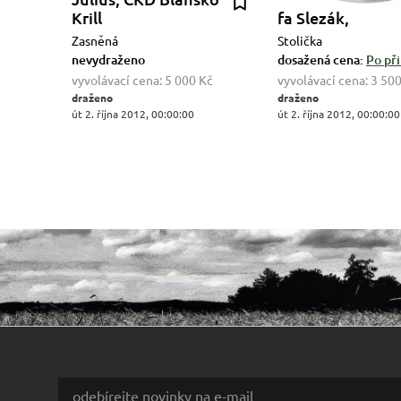
Krill
fa Slezák,
Zasněná
Stolička
nevydraženo
dosažená cena:
Po při
vyvolávací cena:
5 000 Kč
vyvolávací cena:
3 500
draženo
draženo
út 2. října 2012, 00:00:00
út 2. října 2012, 00:00:00