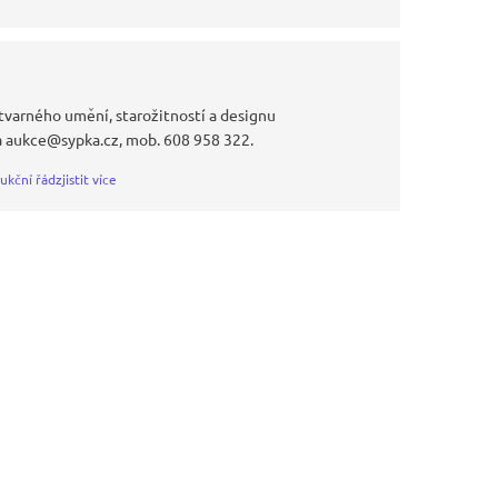
tvarného umění, starožitností a designu
a aukce@sypka.cz, mob. 608 958 322.
ukční řád
zjistit více