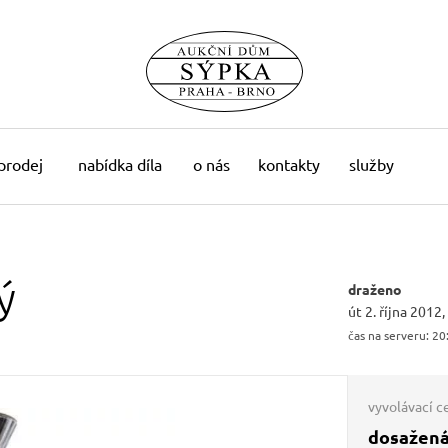
 prodej
nabídka díla
o nás
kontakty
služby
ý
draženo
út 2. října 2012
čas na serveru:
20
vyvolávací c
dosažená