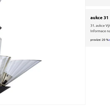
aukce 31
31. aukce Vý
Informace n
provize: 20 %
a