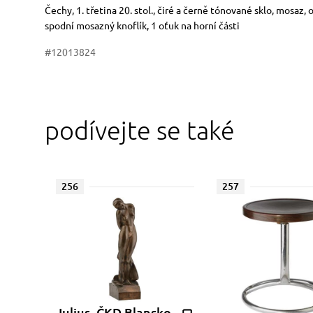
Rozměry
Stručný popis předmětu
Čechy, 1. třetina 20. stol., čiré a černě tónované sklo, mosaz,
spodní mosazný knoflík, 1 oťuk na horní části
#12013824
podívejte se také
256
257
Julius, ČKD Blansko