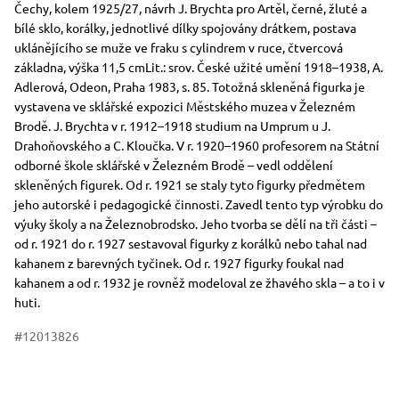
Rozměry
Stručný popis předmětu
Čechy, kolem 1925/27, návrh J. Brychta pro Artěl, černé, žluté a
bílé sklo, korálky, jednotlivé dílky spojovány drátkem, postava
uklánějícího se muže ve fraku s cylindrem v ruce, čtvercová
základna, výška 11,5 cmLit.: srov. České užité umění 1918–1938, A.
Adlerová, Odeon, Praha 1983, s. 85. Totožná skleněná figurka je
vystavena ve sklářské expozici Městského muzea v Železném
Brodě. J. Brychta v r. 1912–1918 studium na Umprum u J.
Drahoňovského a C. Kloučka. V r. 1920–1960 profesorem na Státní
odborné škole sklářské v Železném Brodě – vedl oddělení
skleněných figurek. Od r. 1921 se staly tyto figurky předmětem
jeho autorské i pedagogické činnosti. Zavedl tento typ výrobku do
výuky školy a na Železnobrodsko. Jeho tvorba se dělí na tři části –
od r. 1921 do r. 1927 sestavoval figurky z korálků nebo tahal nad
kahanem z barevných tyčinek. Od r. 1927 figurky foukal nad
kahanem a od r. 1932 je rovněž modeloval ze žhavého skla – a to i v
huti.
#12013826