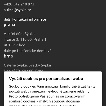
+420 542 210 973
aukce@sypka.cz
další kontaktní informace
praha
Aukční dům Sýpka
Tržiště 3, 110 00, Praha 1
út 10-17 hod
dále po telefonické domluvě
brno
Galerie Sýpka, Svatby Sýpka
Údolní 70, 602 00, Brno
po-pá 9-16 hod
Využití cookies pro personalizaci webu
Soubory cookies Vám umožňují komfortnější zážitek z
použití webu i omezení nevhodně zacílené reklamy.
Proto potřebujeme Váš souhlas se zpracováním
souborů cookies - malých souborů dočasně