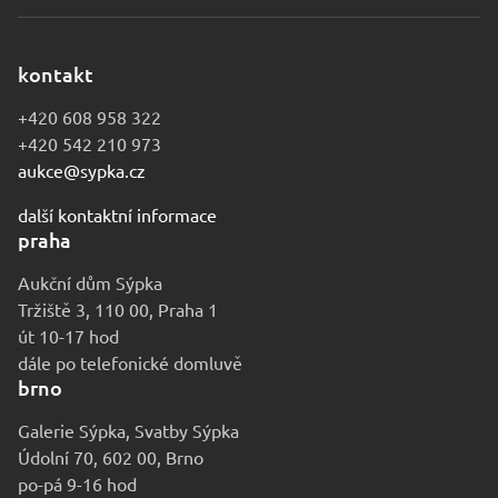
kontakt
+420 608 958 322
+420 542 210 973
aukce@sypka.cz
další kontaktní informace
praha
Aukční dům Sýpka
Tržiště 3, 110 00, Praha 1
út 10-17 hod
dále po telefonické domluvě
brno
Galerie Sýpka, Svatby Sýpka
Údolní 70, 602 00, Brno
po-pá 9-16 hod