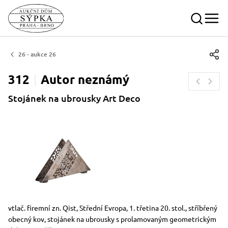
26 - aukce 26
312
Autor
neznámý
Stojánek na ubrousky Art Deco
Rozměry
Stručný popis předmětu
vtlač. firemní zn. Qist, Střední Evropa, 1. třetina 20. stol., stříbřený
obecný kov, stojánek na ubrousky s prolamovaným geometrickým