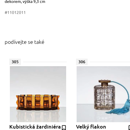
dekorem, výška 9,3 cm
#11012011
podívejte se také
305
306
Kubistická žardiniéra
Velký flakon