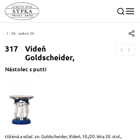
26 - aukce 26
317
Vídeň
Goldscheider,
Nástolec s putti
Rozměry
Stručný popis předmětu
tištěná a vtlač. zn. Goldscheider, Vídeň, 10./20. léta 20. stol.,