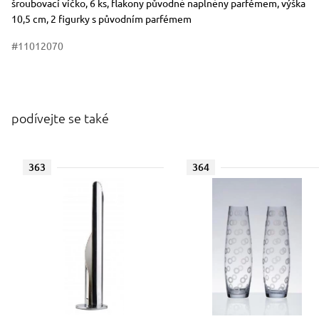
šroubovací víčko, 6 ks, flakony původně naplněny parfémem, výška
10,5 cm, 2 figurky s původním parfémem
#11012070
podívejte se také
363
364