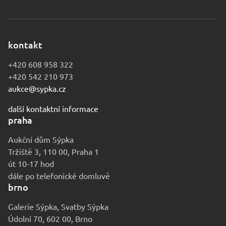
kontakt
+420 608 958 322
+420 542 210 973
aukce@sypka.cz
další kontaktní informace
praha
Aukční dům Sýpka
Tržiště 3, 110 00, Praha 1
út 10-17 hod
dále po telefonické domluvě
brno
Galerie Sýpka, Svatby Sýpka
Údolní 70, 602 00, Brno