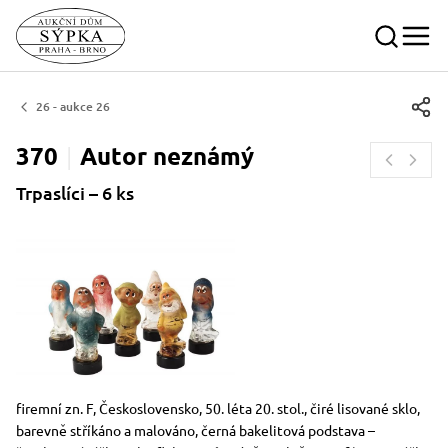
26 - aukce 26
370
Autor
neznámý
Trpaslíci – 6 ks
Rozměry
Stručný popis předmětu
firemní zn. F, Československo, 50. léta 20. stol., čiré lisované sklo,
barevně stříkáno a malováno, černá bakelitová podstava –