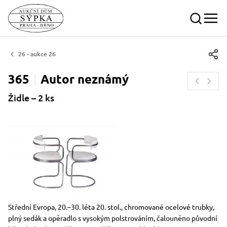
26 - aukce 26
365
Autor
neznámý
Židle – 2 ks
Rozměry
Stručný popis předmětu
Střední Evropa, 20.–30. léta 20. stol., chromované ocelové trubky,
plný sedák a opěradlo s vysokým polstrováním, čalouněno původní