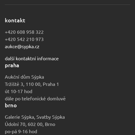
kontakt
+420 608 958 322
+420 542 210 973
aukce@sypka.cz
další kontaktní informace
praha
Aukční dům Sýpka
Tržiště 3, 110 00, Praha 1
út 10-17 hod
dále po telefonické domluvě
brno
Galerie Sýpka, Svatby Sýpka
Údolní 70, 602 00, Brno
po-pá 9-16 hod