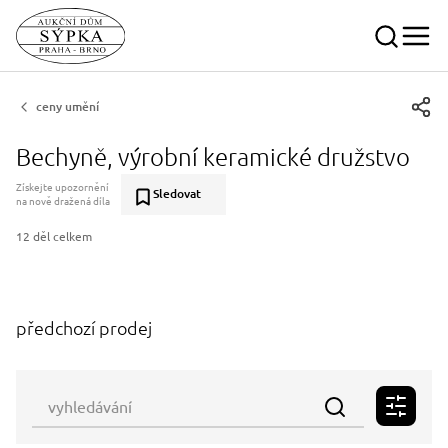
ceny umění
Bechyně, výrobní keramické družstvo
Získejte upozornění
Sledovat
na nově dražená díla
12 děl celkem
předchozí prodej