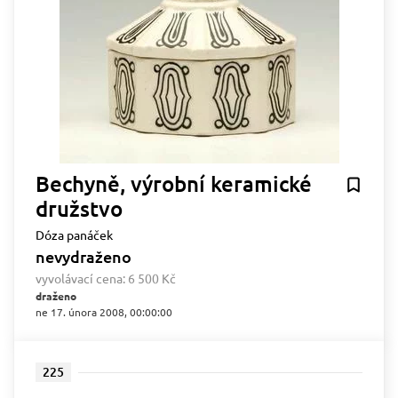
Bechyně, výrobní keramické
družstvo
Dóza panáček
nevydraženo
vyvolávací cena:
6 500 Kč
draženo
ne 17. února 2008, 00:00:00
225