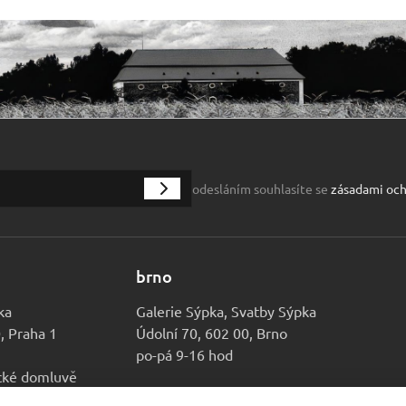
odesláním souhlasíte se
zásadami och
brno
ka
Galerie Sýpka, Svatby Sýpka
0, Praha 1
Údolní 70, 602 00, Brno
po-pá 9-16 hod
ické domluvě