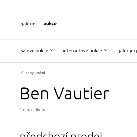
aukce
galerie
sálové aukce
internetové aukce
galerijní
ceny umění
Ben Vautier
1 dílo celkem
předchozí prodej