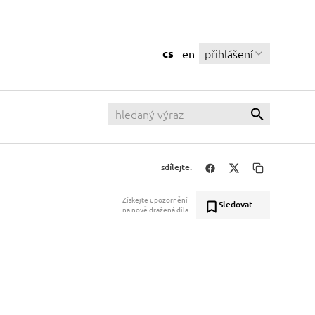
cs
přihlášení
en
sdílejte:
Získejte upozornění
Sledovat
na nově dražená díla