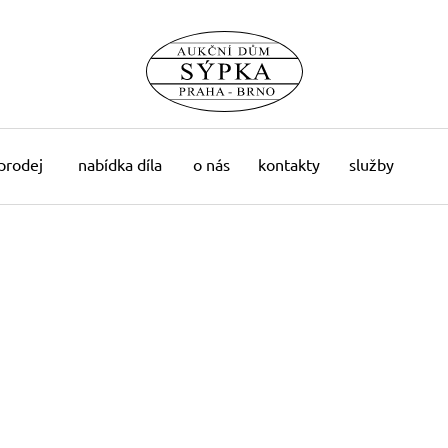
 prodej
nabídka díla
o nás
kontakty
služby