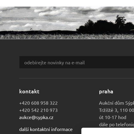
kontakt
praha
+420 608 958 322
Aukční dům Sýp
+420 542 210 973
Tržiště 3, 110 0
aukce@sypka.cz
út 10-17 hod
dále po telefon
další kontaktní informace