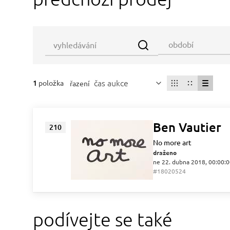
čas aukce
1
položka
řazení
Ben Vautier
210
No more art
draženo
ne 22. dubna 2018, 00:00:
#18020524
podívejte se také