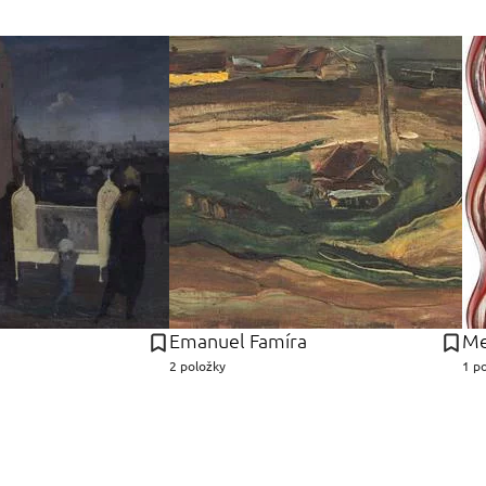
Emanuel Famíra
Me
2 položky
1 p