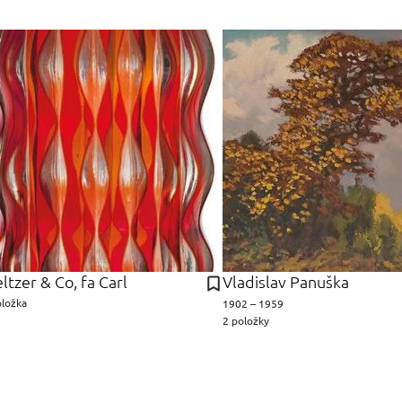
ltzer & Co, fa Carl
Vladislav Panuška
oložka
1902 – 1959
2 položky