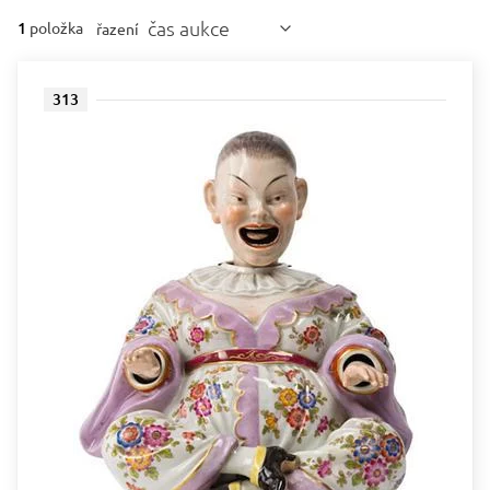
čas aukce
1
položka
řazení
313