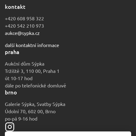
kontakt
+420 608 958 322
+420 542 210 973
aukce@sypka.cz
další kontaktní informace
praha
Aukční dům Sýpka
Tržiště 3, 110 00, Praha 1
út 10-17 hod
dále po telefonické domluvě
brno
Galerie Sýpka, Svatby Sýpka
Údolní 70, 602 00, Brno
po-pá 9-16 hod