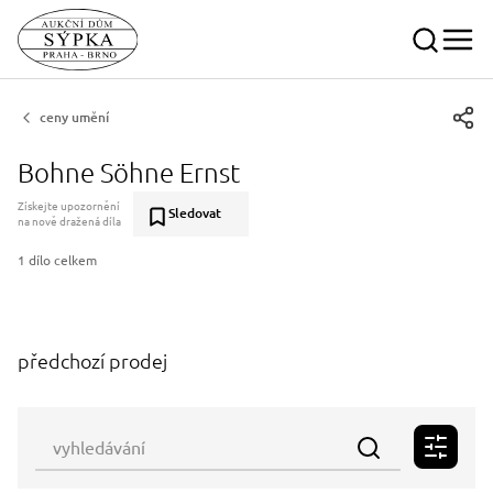
ceny umění
Bohne Söhne Ernst
Získejte upozornění
Sledovat
na nově dražená díla
1 dílo celkem
předchozí prodej