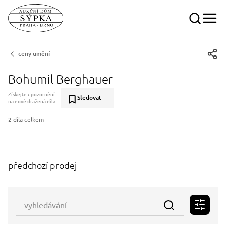
ceny umění
Bohumil Berghauer
Získejte upozornění
Sledovat
na nově dražená díla
2 díla celkem
předchozí prodej