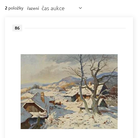
čas aukce
2
položky
řazení
86