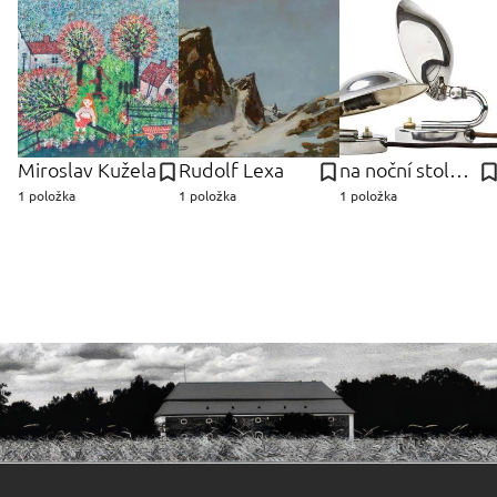
Miroslav Kužela
Rudolf Lexa
na noční stolek - ks Lampičky
1 položka
1 položka
1 položka