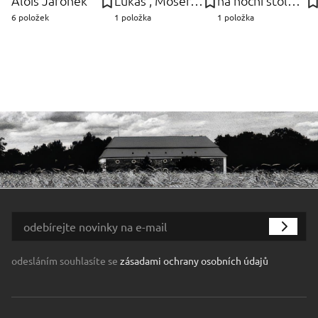
Alois Jaroněk
Lukáš , Moser, a.s. Jabůrek
na noční stolek - ks Lampičky
6 položek
1 položka
1 položka
odesláním souhlasíte se
zásadami ochrany osobních údajů