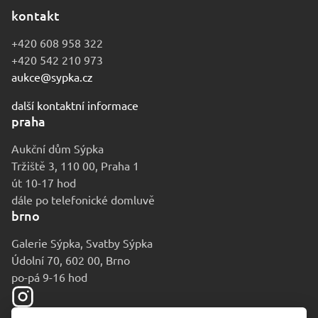
kontakt
+420 608 958 322
+420 542 210 973
aukce@sypka.cz
další kontaktní informace
praha
Aukční dům Sýpka
Tržiště 3, 110 00, Praha 1
út 10-17 hod
dále po telefonické domluvě
brno
Galerie Sýpka, Svatby Sýpka
Údolní 70, 602 00, Brno
po-pá 9-16 hod