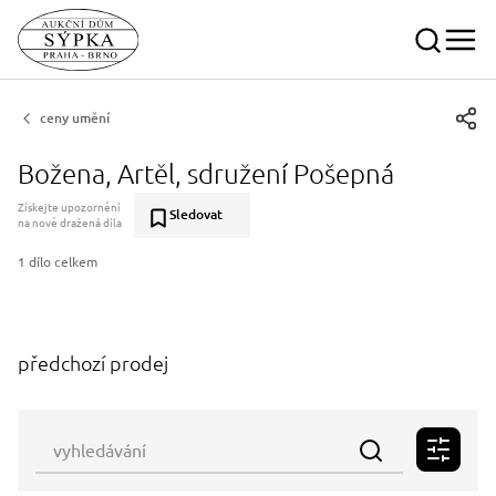
ceny umění
Božena, Artěl, sdružení Pošepná
Získejte upozornění
Sledovat
na nově dražená díla
1 dílo celkem
předchozí prodej