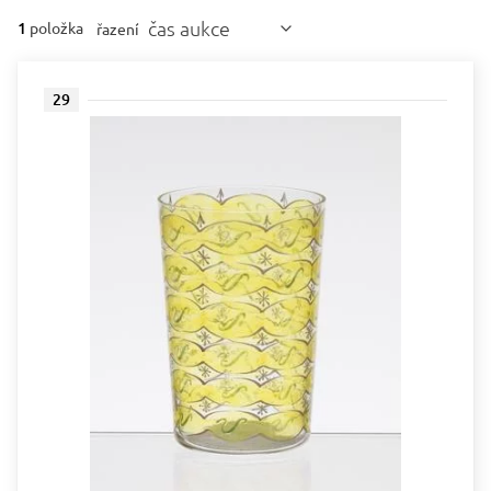
čas aukce
1
položka
řazení
29