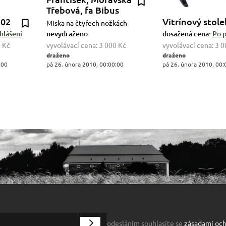
Třebová, fa Bibus
102
Vitrínový stole
Miska na čtyřech nožkách
hlášení
nevydraženo
dosažená cena:
Po p
 Kč
vyvolávací cena:
3 000 Kč
vyvolávací cena:
3 0
draženo
draženo
:00
pá 26. února 2010, 00:00:00
pá 26. února 2010, 00:
odesláním souhlasíte se
zásadami och