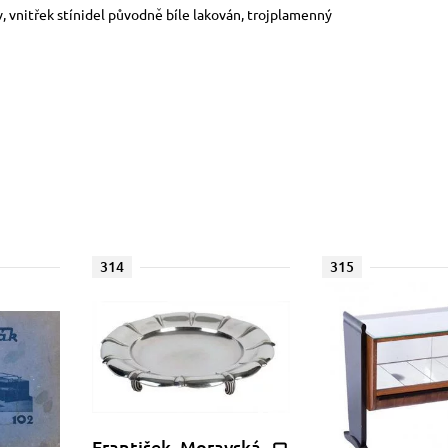
, vnitřek stínidel původně bíle lakován, trojplamenný
314
315
František, Moravská