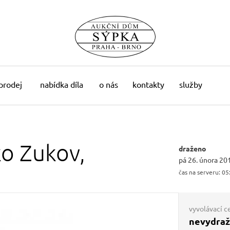
 prodej
nabídka díla
o nás
kontakty
služby
ko
Zukov,
draženo
pá 26. února 20
čas na serveru:
05
vyvolávací c
nevydra