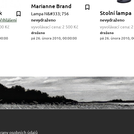
Marianne Brand
k
Stolní lampa
Lampa N&#333; 756
řihlášení
nevydraženo
nevydraženo
00 Kč
vyvolávací cena:
2 500 Kč
vyvolávací cena:
2
draženo
draženo
00:00
pá 26. února 2010, 00:00:00
pá 26. února 2010, 0
rany osobních údajů