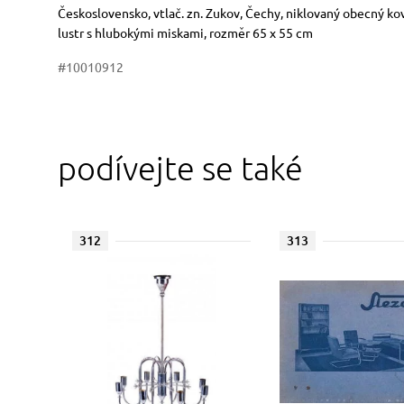
Rozměry
Stručný popis předmětu
Československo, vtlač. zn. Zukov, Čechy, niklovaný obecný kov
lustr s hlubokými miskami, rozměr 65 x 55 cm
#10010912
podívejte se také
312
313