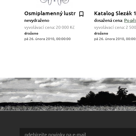
Osmiplamenný lustr
Katalog Slezák 
nevydraženo
dosažená cena:
Po při
vyvolávací cena:
20 000 Kč
vyvolávací cena:
2 500
draženo
draženo
pá 26. února 2010, 00:00:00
pá 26. února 2010, 00:00