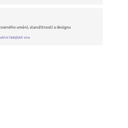
tvarného umění, starožitností a designu
ukční řád
zjistit více