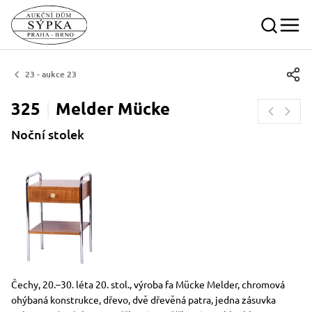
23 - aukce 23
325
Melder
Mücke
Noční stolek
Rozměry
Stručný popis předmětu
Čechy, 20.–30. léta 20. stol., výroba fa Mücke Melder, chromová
ohýbaná konstrukce, dřevo, dvě dřevěná patra, jedna zásuvka