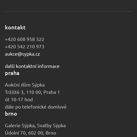
kontakt
+420 608 958 322
+420 542 210 973
aukce@sypka.cz
další kontaktní informace
praha
Aukční dům Sýpka
Tržiště 3, 110 00, Praha 1
út 10-17 hod
dále po telefonické domluvě
brno
Galerie Sýpka, Svatby Sýpka
Údolní 70, 602 00, Brno