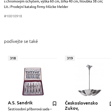
s chromovým úchytem, výška 60 cm, šířka 40 cm, hloubka 38 cm;
Lit.: Prodejní katalog firmy Mücke Melder
#10010918
podívejte se také
318
319
A.S. Sandrik
Československo
Zukov,
Šestiosobní příborová sada –