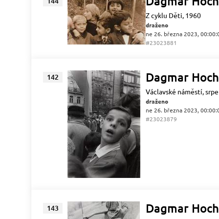
Dagmar Hoch
144
Z cyklu Děti, 1960
draženo
ne 26. března 2023, 00:00:
#23023881
Dagmar Hoch
142
Václavské náměstí, srp
draženo
ne 26. března 2023, 00:00:
#23023879
Dagmar Hoch
143