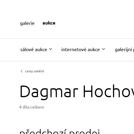
aukce
galerie
sálové aukce
internetové aukce
galerijní
ceny umění
Dagmar Hocho
4 díla celkem
předchozí prodej