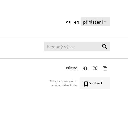
cs
přihlášení
en
sdílejte:
Získejte upozornění
Sledovat
na nově dražená díla