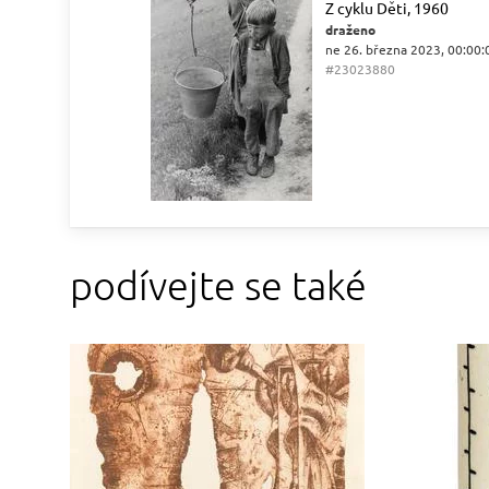
Z cyklu Děti, 1960
draženo
ne 26. března 2023, 00:00:
#23023880
podívejte se také