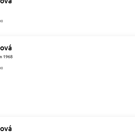
ová
00
ová
en 1968
00
ová