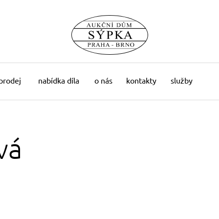
 prodej
nabídka díla
o nás
kontakty
služby
vá