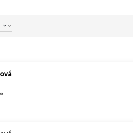
ová
00