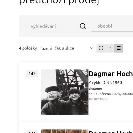
čas aukce
4
položky
řazení
Dagmar Hoch
145
Z cyklu Děti, 1960
draženo
ne 26. března 2023, 00:00:
#23023882