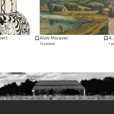
bert
Alois Moravec
A.
10 položek
1 p