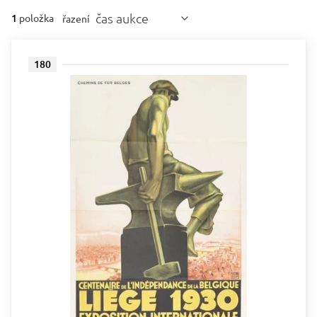
čas aukce
1
položka
řazení
180