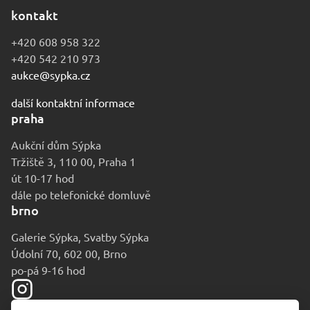
kontakt
+420 608 958 322
+420 542 210 973
aukce@sypka.cz
další kontaktní informace
praha
Aukční dům Sýpka
Tržiště 3, 110 00, Praha 1
út 10-17 hod
dále po telefonické domluvě
brno
Galerie Sýpka, Svatby Sýpka
Údolní 70, 602 00, Brno
po-pá 9-16 hod