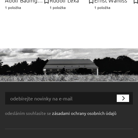
Adolf Baumgartner-Stoiloff
Rudolf Lexa
Ernst Wahliss
1 položka
1 položka
1 položka
odesláním souhlasíte se
zásadami ochrany osobních údajů