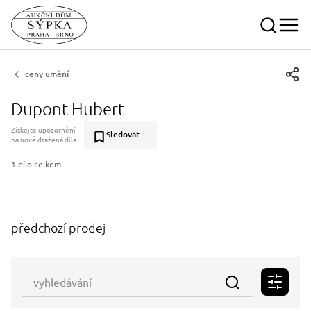
ceny umění
Dupont Hubert
Získejte upozornění
Sledovat
na nově dražená díla
1 dílo celkem
předchozí prodej