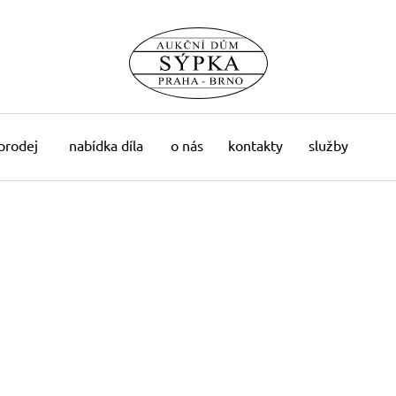
 prodej
nabídka díla
o nás
kontakty
služby