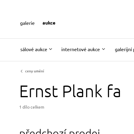
aukce
galerie
sálové aukce
internetové aukce
galerijní
ceny umění
Ernst Plank fa
1 dílo celkem
předchozí prodej