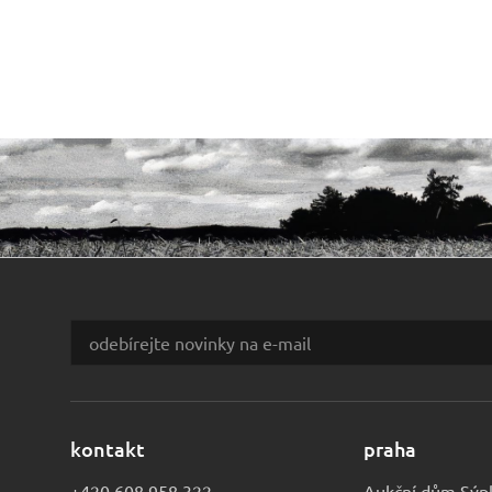
kontakt
praha
+420 608 958 322
Aukční dům Sýp