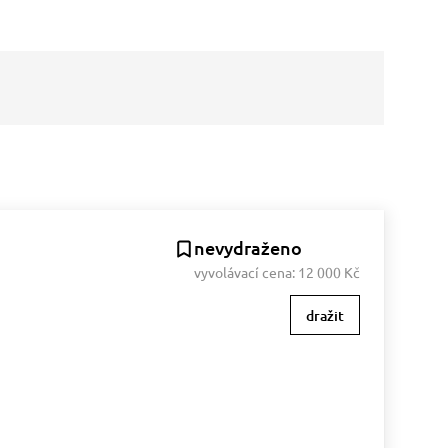
nevydraženo
vyvolávací cena:
12 000 Kč
dražit