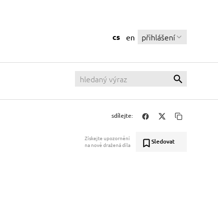
cs
přihlášení
en
sdílejte:
Získejte upozornění
Sledovat
na nově dražená díla