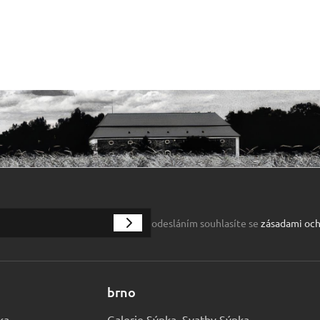
odesláním souhlasíte se
zásadami och
brno
ka
Galerie Sýpka, Svatby Sýpka