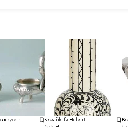
eromymus
Kovařík, fa Hubert
Bo
6 položek
2 p