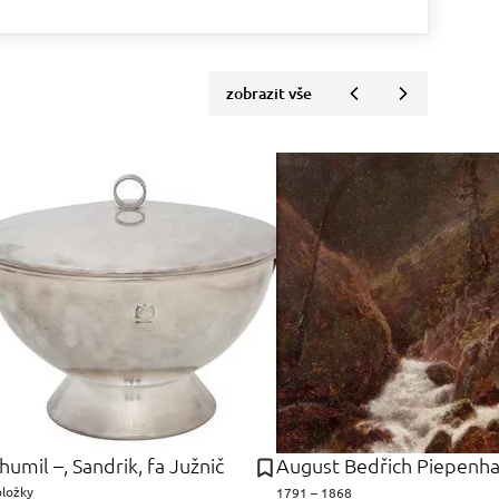
zobrazit vše
humil –, Sandrik, fa Južnič
August Bedřich Piepenh
oložky
1791 – 1868