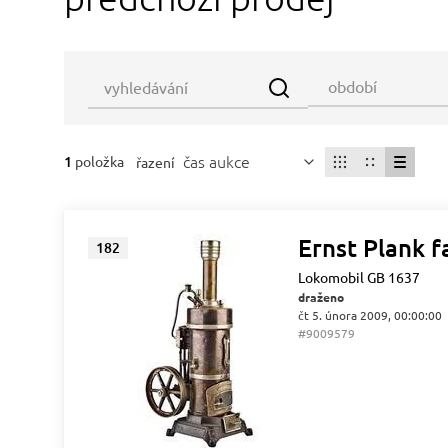
čas aukce
1
položka
řazení
Ernst Plank f
182
Lokomobil GB 1637
draženo
čt 5. února 2009, 00:00:00
#9009579