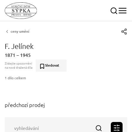
ceny umění
F. Jelínek
1871 – 1945
Získejte upozornění
Sledovat
na nově dražená díla
1 dílo celkem
předchozí prodej