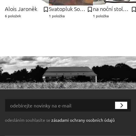
Alois Jaroněk
Svatopluk Souček
na noční stolek - ks Lampičky
6 položek
1 položka
1 položka
odesláním souhlasíte se
zásadami ochrany osobních údajů