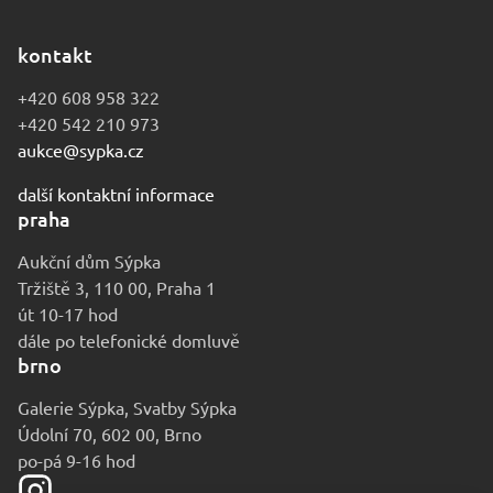
kontakt
+420 608 958 322
+420 542 210 973
aukce@sypka.cz
další kontaktní informace
praha
Aukční dům Sýpka
Tržiště 3, 110 00, Praha 1
út 10-17 hod
dále po telefonické domluvě
brno
Galerie Sýpka, Svatby Sýpka
Údolní 70, 602 00, Brno
po-pá 9-16 hod