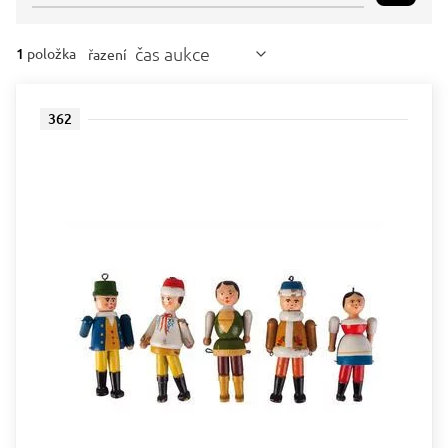
čas aukce
1
položka
řazení
362