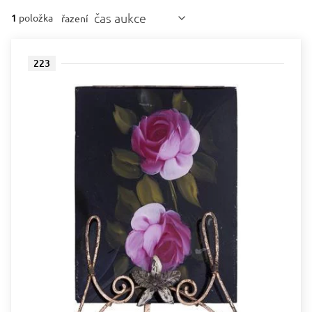
čas aukce
1
položka
řazení
223