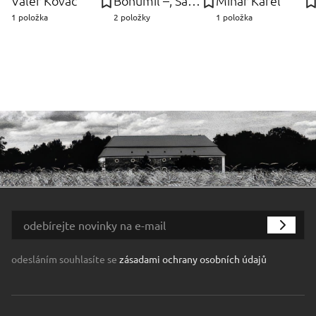
Valér Kováč
Bohumil –, Sandrik, fa Južnič
Minář Karel
1 položka
2 položky
1 položka
odesláním souhlasíte se
zásadami ochrany osobních údajů