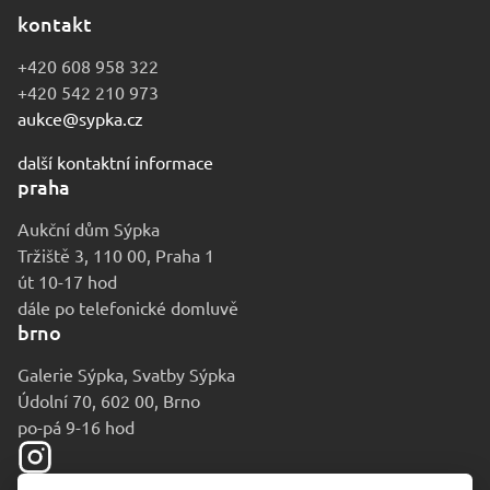
kontakt
+420 608 958 322
+420 542 210 973
aukce@sypka.cz
další kontaktní informace
praha
Aukční dům Sýpka
Tržiště 3, 110 00, Praha 1
út 10-17 hod
dále po telefonické domluvě
brno
Galerie Sýpka, Svatby Sýpka
Údolní 70, 602 00, Brno
po-pá 9-16 hod