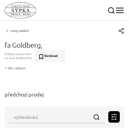
ceny umění
fa Goldberg,
Získejte upozornění
Sledovat
na nově dražená díla
1 dílo celkem
předchozí prodej