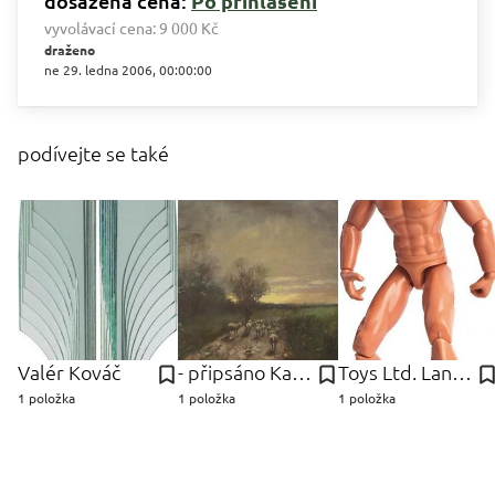
dosažená cena:
Po přihlášení
vyvolávací cena:
9 000 Kč
draženo
ne 29. ledna 2006, 00:00:00
podívejte se také
Valér Kováč
- připsáno Kauffmann
Toys Ltd. Lanard
1 položka
1 položka
1 položka