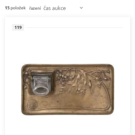
čas aukce
15
položek
řazení
119