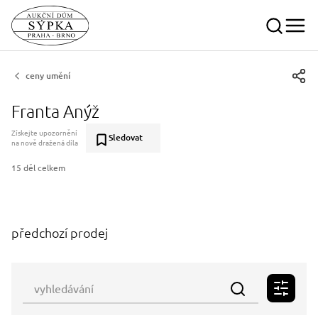
ceny umění
Franta Anýž
Získejte upozornění
Sledovat
na nově dražená díla
15 děl celkem
předchozí prodej