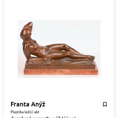
Franta Anýž
Plastika ležící akt