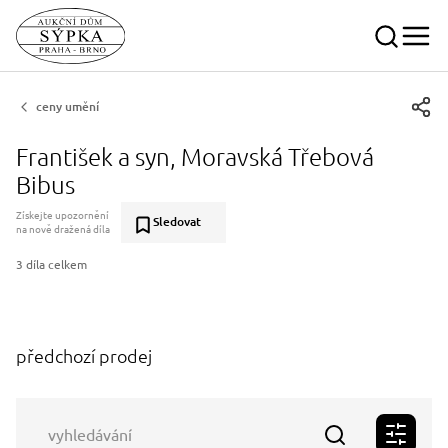
ceny umění
František a syn, Moravská Třebová
Bibus
Získejte upozornění
Sledovat
na nově dražená díla
3 díla celkem
předchozí prodej