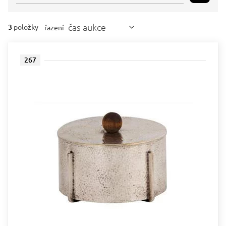
čas aukce
3
položky
řazení
267