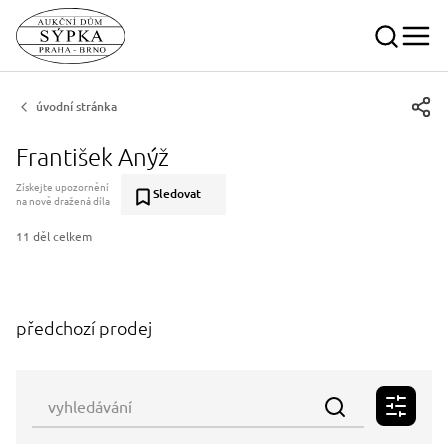
úvodní stránka
František Anýž
Získejte upozornění
Sledovat
na nově dražená díla
11 děl celkem
předchozí prodej