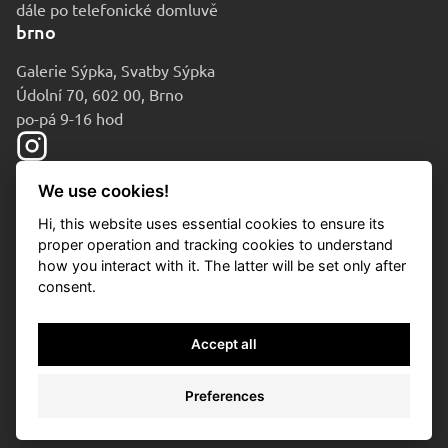
dále po telefonické domluvě
brno
Galerie Sýpka, Svatby Sýpka
Údolní 70, 602 00, Brno
po-pá 9-16 hod
We use cookies!
Hi, this website uses essential cookies to ensure its
proper operation and tracking cookies to understand
how you interact with it. The latter will be set only after
consent.
© 2010-2026 Aukční dům Sýpka
Accept all
Ochrana osobních údajů
Cookies
Preferences
Nastavení cookies
/
* si
/