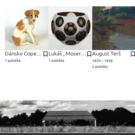
Dánsko Copenhagen,
Lukáš , Moser, a.s. Jabůrek
August Terš
1 položka
1 položka
1870 – 1928
2 položky