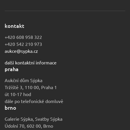
kontakt
+420 608 958 322
+420 542 210 973
aukce@sypka.cz
další kontaktní informace
praha
Aukční dům Sýpka
Tržiště 3, 110 00, Praha 1
út 10-17 hod
dále po telefonické domluvě
brno
Galerie Sýpka, Svatby Sýpka
Údolní 70, 602 00, Brno