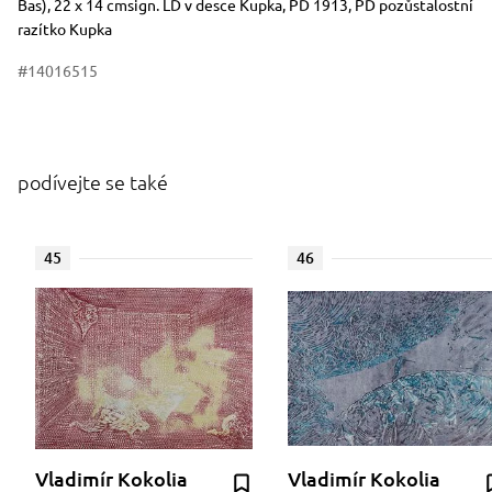
Bas), 22 x 14 cmsign. LD v desce Kupka, PD 1913, PD pozůstalostní
razítko Kupka
#14016515
podívejte se také
45
46
Vladimír Kokolia
Vladimír Kokolia