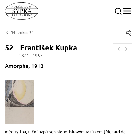
34 - aukce 34
52
František
Kupka
1871 – 1957
Amorpha, 1913
Rozměry
Stručný popis předmětu
mědirytina, ruční papír se splepotiskovým razítkem (Richard de