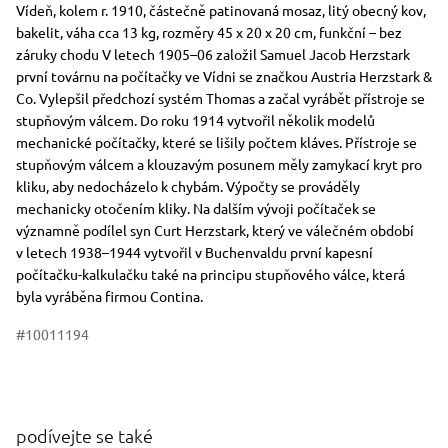
Vídeň, kolem r. 1910, částečně patinovaná mosaz, litý obecný kov,
bakelit, váha cca 13 kg, rozměry 45 x 20 x 20 cm, funkční – bez
záruky chodu V letech 1905–06 založil Samuel Jacob Herzstark
první továrnu na počítačky ve Vídni se značkou Austria Herzstark &
Co. Vylepšil předchozí systém Thomas a začal vyrábět přístroje se
stupňovým válcem. Do roku 1914 vytvořil několik modelů
mechanické počítačky, které se lišily počtem kláves. Přístroje se
stupňovým válcem a klouzavým posunem měly zamykací kryt pro
kliku, aby nedocházelo k chybám. Výpočty se prováděly
mechanicky otočením kliky. Na dalším vývoji počítaček se
významně podílel syn Curt Herzstark, který ve válečném období
v letech 1938–1944 vytvořil v Buchenvaldu první kapesní
počítačku-kalkulačku také na principu stupňového válce, která
byla vyráběna firmou Contina.
#10011194
podívejte se také