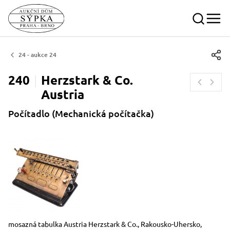
24 - aukce 24
240
Herzstark & Co.
Austria
Počítadlo (Mechanická počítačka)
Rozměry
Stručný popis předmětu
mosazná tabulka Austria Herzstark & Co., Rakousko-Uhersko,