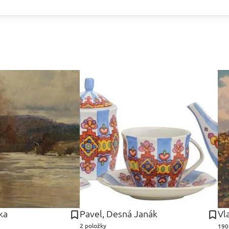
ka
Pavel, Desná Janák
Vl
2 položky
190