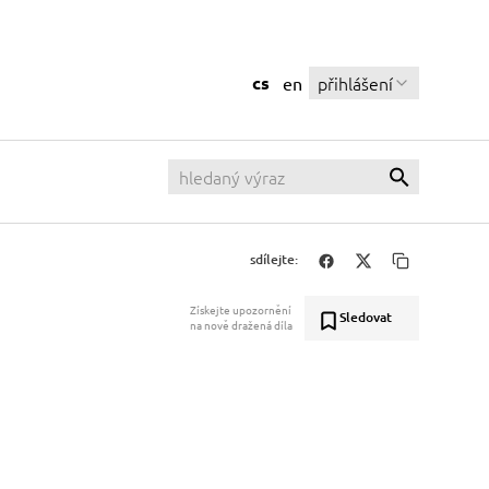
cs
přihlášení
en
sdílejte:
Získejte upozornění
Sledovat
na nově dražená díla