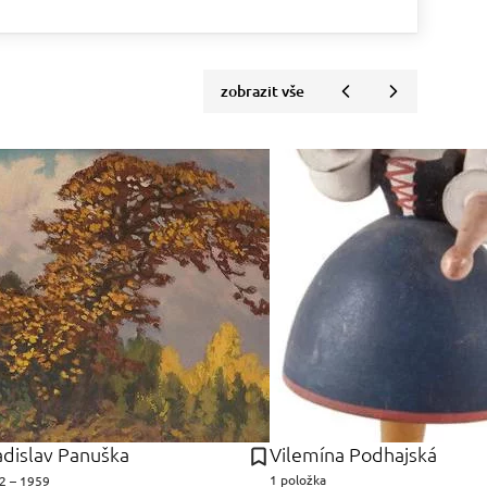
zobrazit vše
adislav Panuška
Vilemína Podhajská
1 položka
2 – 1959