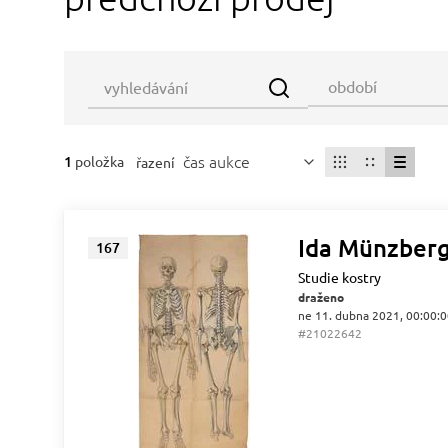
čas aukce
1
položka
řazení
Ida Münzber
167
Studie kostry
draženo
ne 11. dubna 2021, 00:00:
#21022642