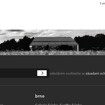
2 p
odesláním souhlasíte se
zásadami och
brno
ka
Galerie Sýpka, Svatby Sýpka