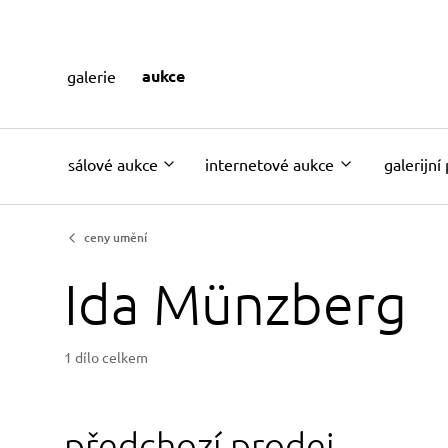
aukce
galerie
sálové aukce
internetové aukce
galerijní
ceny umění
Ida Münzberg
1 dílo celkem
předchozí prodej