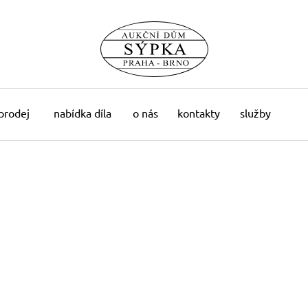
 prodej
nabídka díla
o nás
kontakty
služby