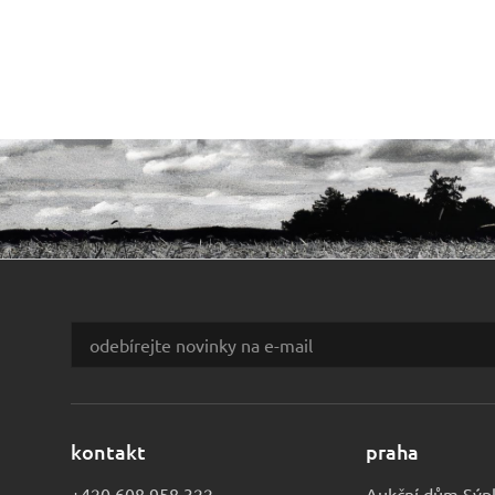
kontakt
praha
+420 608 958 322
Aukční dům Sýp