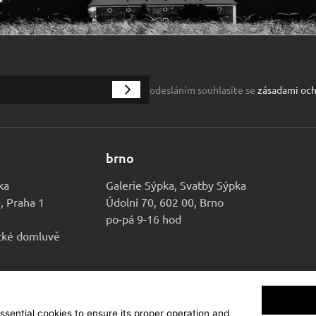
odesláním souhlasíte se
zásadami och
brno
ka
Galerie Sýpka, Svatby Sýpka
0, Praha 1
Údolní 70, 602 00, Brno
po-pá 9-16 hod
ické domluvě
essential cookies to ensure its proper operation and