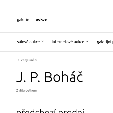
aukce
galerie
sálové aukce
internetové aukce
galerijní
ceny umění
J. P. Boháč
2 díla celkem
předchozí prodej