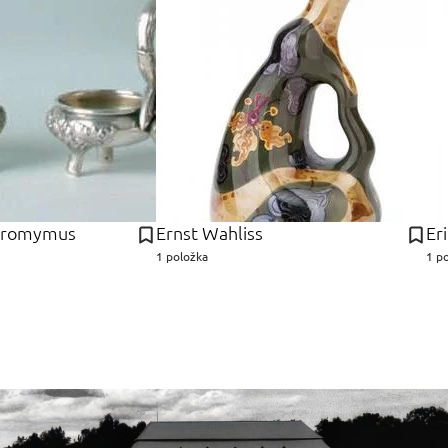
eromymus
Ernst Wahliss
Er
1 položka
1 p