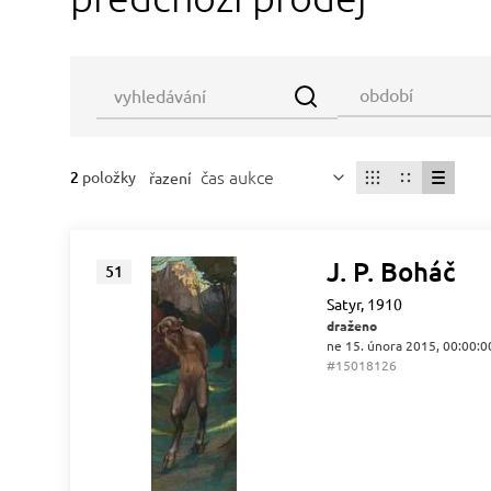
čas aukce
2
položky
řazení
J. P. Boháč
51
Satyr, 1910
draženo
ne 15. února 2015, 00:00:0
#15018126