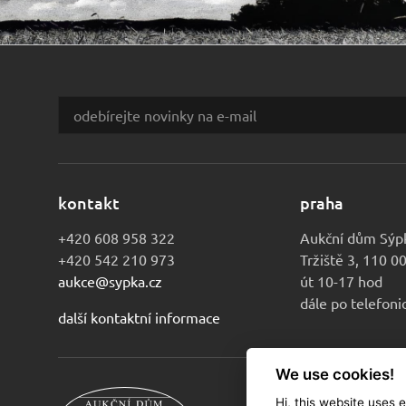
kontakt
praha
+420 608 958 322
Aukční dům Sýp
+420 542 210 973
Tržiště 3, 110 0
aukce@sypka.cz
út 10-17 hod
dále po telefon
další kontaktní informace
We use cookies!
Hi, this website uses 