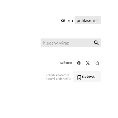
cs
přihlášení
en
sdílejte:
Získejte upozornění
Sledovat
na nově dražená díla