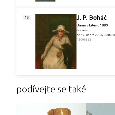
J. P. Boháč
13
Dáma v bílém, 1889
draženo
ne 17. února 2008, 00:00:0
#8008362
podívejte se také