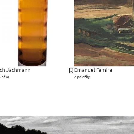
ich Jachmann
Emanuel Famíra
oložka
2 položky