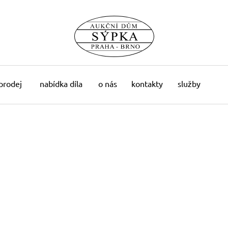
 prodej
nabídka díla
o nás
kontakty
služby