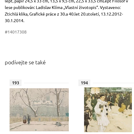
Rozměry
Stručný popis předmětu
lept, papír 24,5 x 33 cm, 13,5 x 9,5 cm, 22,5 x 33,5 cmLept Filosof v
lese publikován: Ladislav Klíma „Vlastní životopis“. Vystaveno:
Ztichlá klika, Grafické práce z 30.a 40.let 20.století, 13.12.2012-
30.1.2014.
#14017308
podívejte se také
193
194