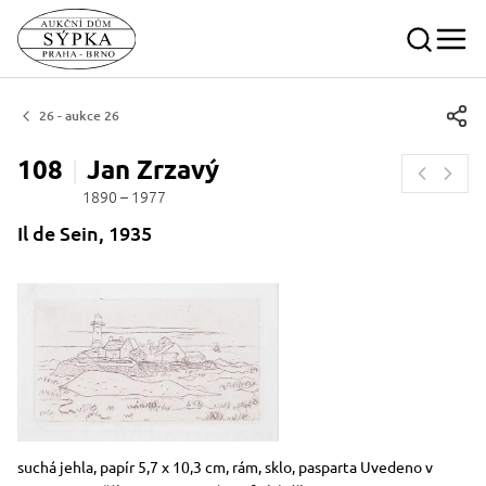
26 - aukce 26
108
Jan
Zrzavý
1890 – 1977
Il de Sein, 1935
Rozměry
Stručný popis předmětu
suchá jehla, papír 5,7 x 10,3 cm, rám, sklo, pasparta Uvedeno v