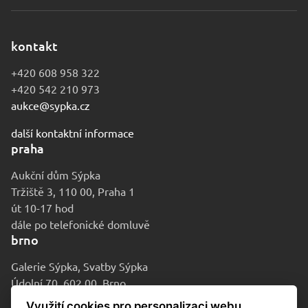
kontakt
+420 608 958 322
+420 542 210 973
aukce@sypka.cz
další kontaktní informace
praha
Aukční dům Sýpka
Tržiště 3, 110 00, Praha 1
út 10-17 hod
dále po telefonické domluvě
brno
Galerie Sýpka, Svatby Sýpka
Údolní 70, 602 00, Brno
po-pá 9-16 hod
Využití cookies pro personalizaci webu