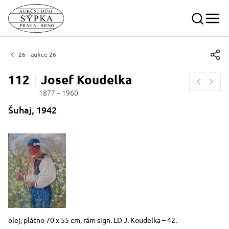
26 - aukce 26
112
Josef
Koudelka
1877 – 1960
Šuhaj, 1942
Rozměry
Stručný popis předmětu
olej, plátno 70 x 55 cm, rám sign. LD J. Koudelka – 42.