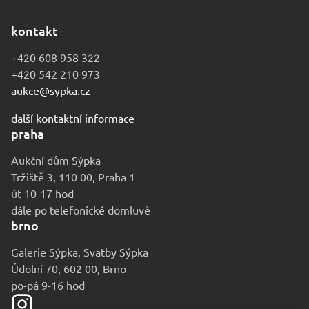
kontakt
+420 608 958 322
+420 542 210 973
aukce@sypka.cz
další kontaktní informace
praha
Aukční dům Sýpka
Tržiště 3, 110 00, Praha 1
út 10-17 hod
dále po telefonické domluvě
brno
Galerie Sýpka, Svatby Sýpka
Údolní 70, 602 00, Brno
po-pá 9-16 hod