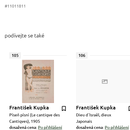
#11011811
podívejte se také
105
106
František Kupka
František Kupka
Píseň písní (Le cantiqve des
Dieu d´Israël, dieux
Cantiqves), 1905
Japonais
dosažená cena:
Po přihlášení
dosažená cena:
Po přihlášení