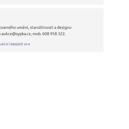
tvarného umění, starožitností a designu
a aukce@sypka.cz, mob. 608 958 322.
ukční řád
zjistit více