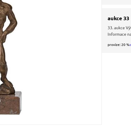
aukce 33
33. aukce Vý
Informace n
provize: 20 %
a