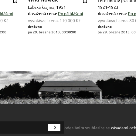
Letní motiv (Na pro
Labská krajina, 1951
1921-1923
hlášení
dosažená cena:
Po přihlášení
dosažená cena:
Po p
00 Kč
vyvolávací cena:
110 000 Kč
vyvolávací cena:
80 
draženo
draženo
0:00
pá 29. března 2013, 00:00:00
pá 29. března 2013, 00
odesláním souhlasíte se
zásadami och