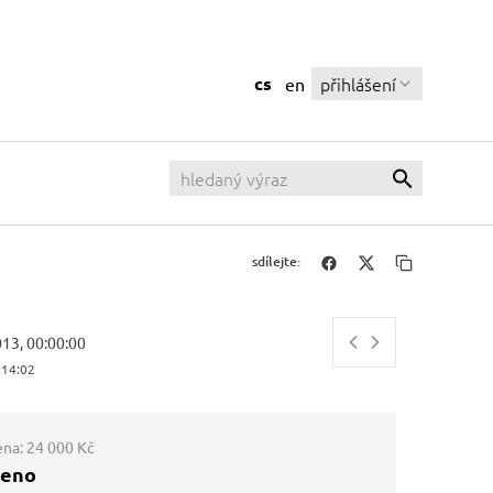
cs
přihlášení
en
sdílejte:
013, 00:00:00
:14:03
ena:
24 000 Kč
ženo