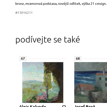
Rozměry
Stručný popis předmětu
bronz, mramorová podstava, novější odlitek, výška 21 cmsign.
#13016211
podívejte se také
67
68
Alois Kalvoda
Josef Brož