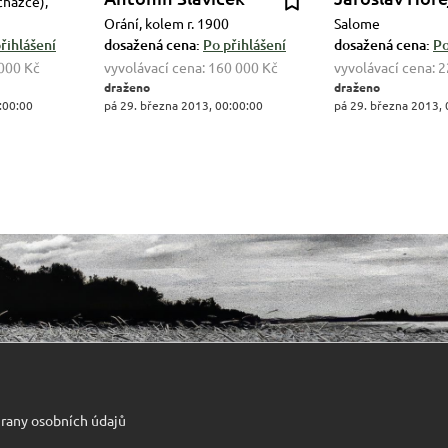
cházce),
Orání, kolem r. 1900
Salome
řihlášení
dosažená cena:
Po přihlášení
dosažená cena:
Po
000 Kč
vyvolávací cena:
160 000 Kč
vyvolávací cena:
2
draženo
draženo
:00:00
pá 29. března 2013, 00:00:00
pá 29. března 2013, 
rany osobních údajů