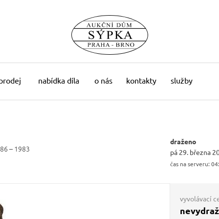
 prodej
nabídka díla
o nás
kontakty
služby
draženo
86 – 1983
pá 29. března 2
čas na serveru:
04
vyvolávací c
nevydra