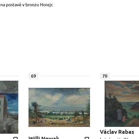
 na postavě v bronzu Horejc
69
70
Václav Rabas
Willi Nowak