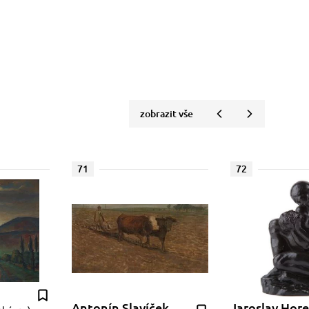
zobrazit vše
71
72
Antonín Slavíček
Jaroslav Hore