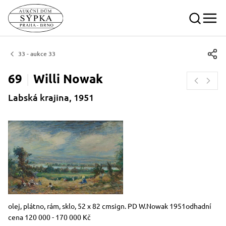
33 - aukce 33
69
Willi
Nowak
Labská krajina, 1951
Rozměry
Stručný popis předmětu
olej, plátno, rám, sklo, 52 x 82 cmsign. PD W.Nowak 1951odhadní
cena 120 000 - 170 000 Kč