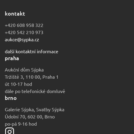
kontakt
+420 608 958 322
+420 542 210 973
aukce@sypka.cz
další kontaktní informace
praha
Aukční dům Sýpka
Tržiště 3, 110 00, Praha 1
út 10-17 hod
dále po telefonické domluvě
brno
Galerie Sýpka, Svatby Sýpka
Údolní 70, 602 00, Brno
po-pá 9-16 hod