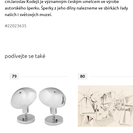
cmJaroslav Kodejš je významným českým umělcem ve výrobě
autorského šperku. Šperky z jeho dílny nalezneme ve sbírkách řady
našich i světových muzeí.
#22023635
podívejte se také
79
80