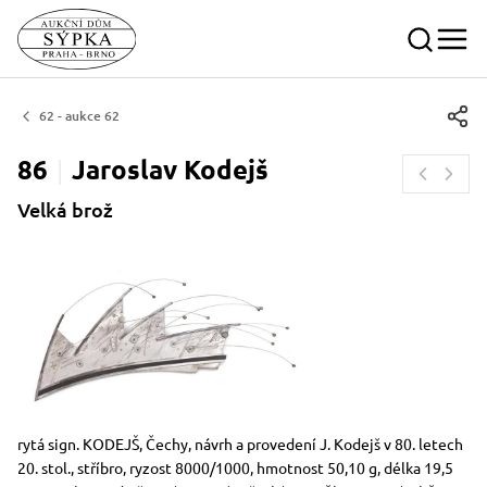
62 - aukce 62
86
Jaroslav
Kodejš
Velká brož
Rozměry
Stručný popis předmětu
rytá sign. KODEJŠ, Čechy, návrh a provedení J. Kodejš v 80. letech
20. stol., stříbro, ryzost 8000/1000, hmotnost 50,10 g, délka 19,5