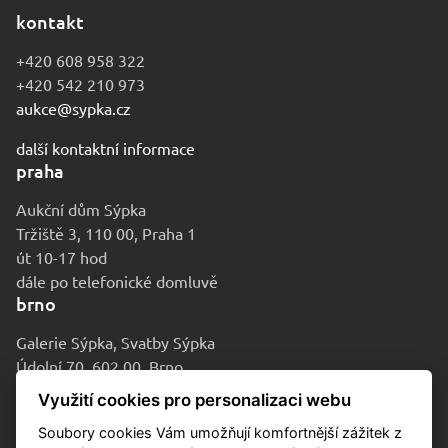
kontakt
+420 608 958 322
+420 542 210 973
aukce@sypka.cz
další kontaktní informace
praha
Aukční dům Sýpka
Tržiště 3, 110 00, Praha 1
út 10-17 hod
dále po telefonické domluvě
brno
Galerie Sýpka, Svatby Sýpka
Údolní 70, 602 00, Brno
po-pá 9-16 hod
Využití cookies pro personalizaci webu
Soubory cookies Vám umožňují komfortnější zážitek z