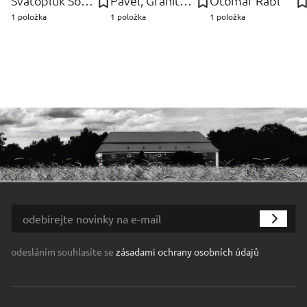
Svatopluk Souček
Pavel, Graniton Janák
Otomar Rábl
1 položka
1 položka
1 položka
odesláním souhlasíte se
zásadami ochrany osobních údajů