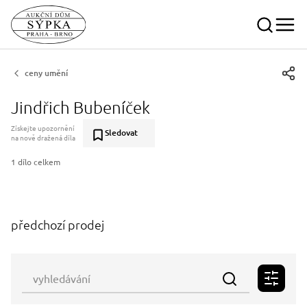
ceny umění
Jindřich Bubeníček
Získejte upozornění
Sledovat
na nově dražená díla
1 dílo celkem
předchozí prodej