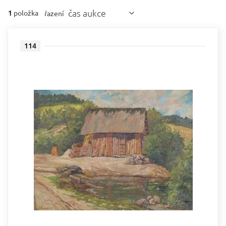
čas aukce
1
položka
řazení
114