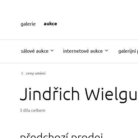
aukce
galerie
sálové aukce
internetové aukce
galerijní
ceny umění
Jindřich Wielgu
3 díla celkem
předchozí prodej