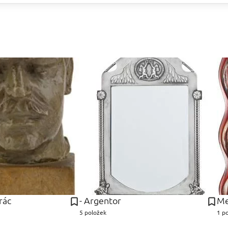
rác
- Argentor
Me
5 položek
1 p