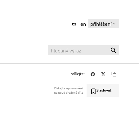
cs
přihlášení
en
sdílejte:
Získejte upozornění
Sledovat
na nově dražená díla