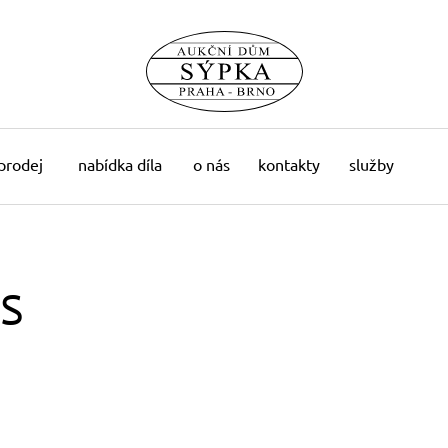
 prodej
nabídka díla
o nás
kontakty
služby
s