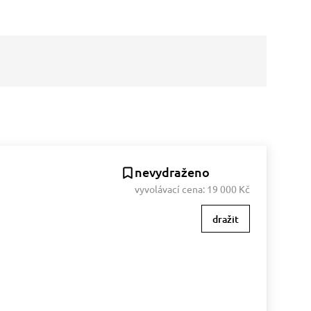
nevydraženo
vyvolávací cena:
19 000 Kč
dražit