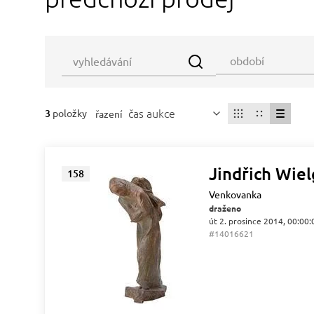
čas aukce
3
položky
řazení
Jindřich Wie
158
Venkovanka
draženo
út 2. prosince 2014, 00:00:
#14016621