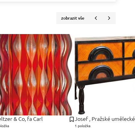
zobrazit vše
ltzer & Co, fa Carl
oložka
1 položka