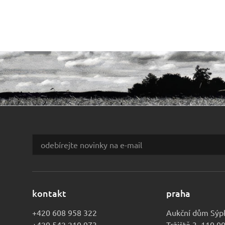
kontakt
praha
+420 608 958 322
Aukční dům Sýp
+420 542 210 973
Tržiště 3, 110 0