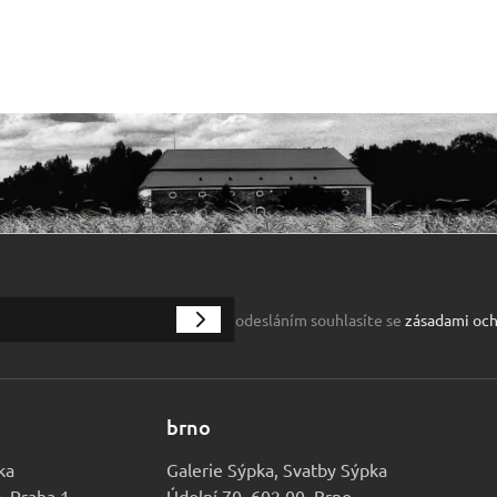
odesláním souhlasíte se
zásadami och
brno
ka
Galerie Sýpka, Svatby Sýpka
0, Praha 1
Údolní 70, 602 00, Brno