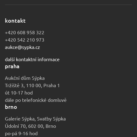
kontakt
+420 608 958 322
+420 542 210 973
aukce@sypka.cz
další kontaktní informace
praha
Aukční dům Sýpka
Tržiště 3, 110 00, Praha 1
út 10-17 hod
dále po telefonické domluvě
brno
Galerie Sýpka, Svatby Sýpka
Údolní 70, 602 00, Brno
po-pá 9-16 hod