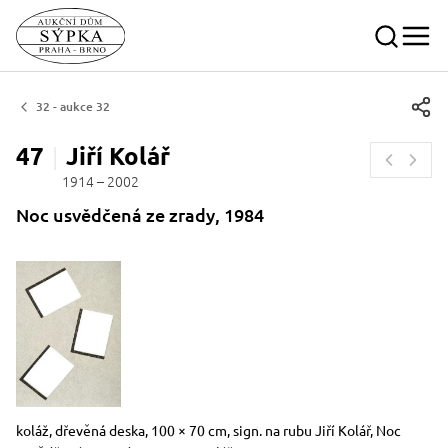
32 - aukce 32
47
Jiří
Kolář
1914 – 2002
Noc usvědčená ze zrady, 1984
Rozměry
Stručný popis předmětu
koláž, dřevěná deska, 100 × 70 cm, sign. na rubu Jiří Kolář, Noc