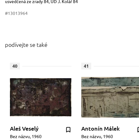
usvědčená ze zrady 84, UD J. Kolář 84
#13013964
podívejte se také
40
41
Aleš Veselý
Antonín Málek
Bez názvu, 1960
Bez názvu, 1960