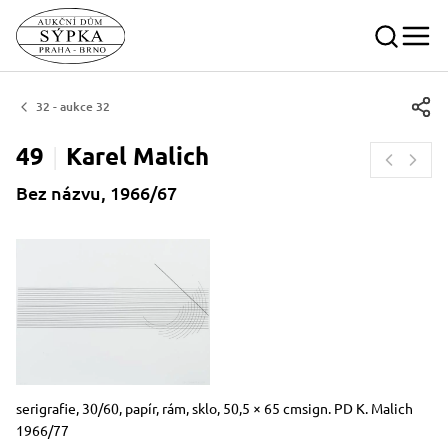
32 - aukce 32
49
Karel
Malich
Bez názvu, 1966/67
Rozměry
Stručný popis předmětu
serigrafie, 30/60, papír, rám, sklo, 50,5 × 65 cmsign. PD K. Malich
1966/77