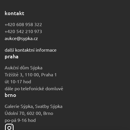
kontakt
+420 608 958 322
+420 542 210 973
aukce@sypka.cz
další kontaktní informace
praha
Aukční dům Sýpka
Tržiště 3, 110 00, Praha 1
út 10-17 hod
dále po telefonické domluvě
brno
Galerie Sýpka, Svatby Sýpka
Údolní 70, 602 00, Brno
po-pá 9-16 hod