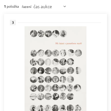
čas aukce
1
položka
řazení
3