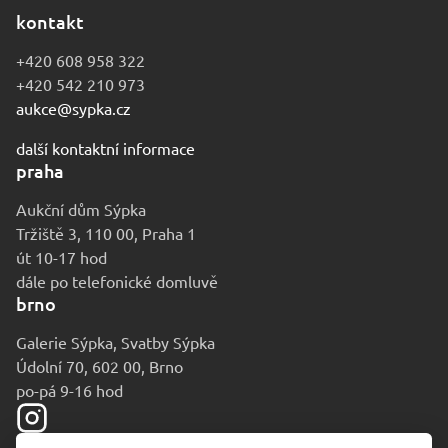
kontakt
+420 608 958 322
+420 542 210 973
aukce@sypka.cz
další kontaktní informace
praha
Aukční dům Sýpka
Tržiště 3, 110 00, Praha 1
út 10-17 hod
dále po telefonické domluvě
brno
Galerie Sýpka, Svatby Sýpka
Údolní 70, 602 00, Brno
po-pá 9-16 hod