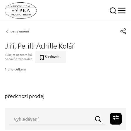
ceny umění
Jiří, Perilli Achille Kolář
Získejte upozornění
Sledovat
na nově dražená díla
1 dílo celkem
předchozí prodej