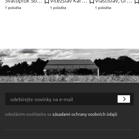
Svatopluk Souček
Vítězslav Karel Mašek
Vlastislav, Graniton Hofman
1 položka
1 položka
1 položka
odesláním souhlasíte se
zásadami ochrany osobních údajů