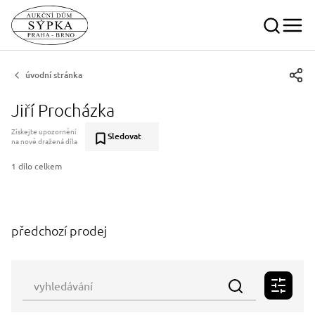
úvodní stránka
Jiří Procházka
Získejte upozornění
Sledovat
na nově dražená díla
1 dílo celkem
předchozí prodej