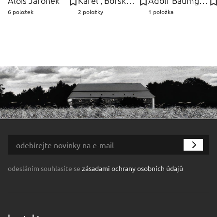
Alois Jaroněk
Karel , Borské sklo, Nový Bor Wűnsch
Adolf Baumgartner-Stoiloff
6 položek
2 položky
1 položka
odesláním souhlasíte se
zásadami ochrany osobních údajů