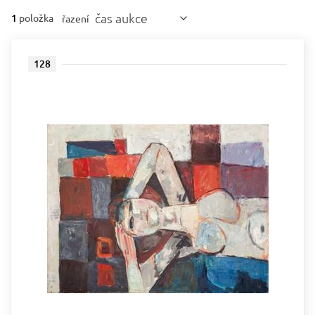
čas aukce
1
položka
řazení
128