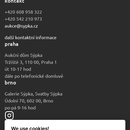
kontakt
+420 608 958 322
+420 542 210 973
aukce@sypka.cz
další kontaktní informace
praha
Aukční dům Sýpka
Tržiště 3, 110 00, Praha 1
út 10-17 hod
dále po telefonické domluvě
brno
Galerie Sýpka, Svatby Sýpka
Údolní 70, 602 00, Brno
po-pá 9-16 hod
We use cookies!