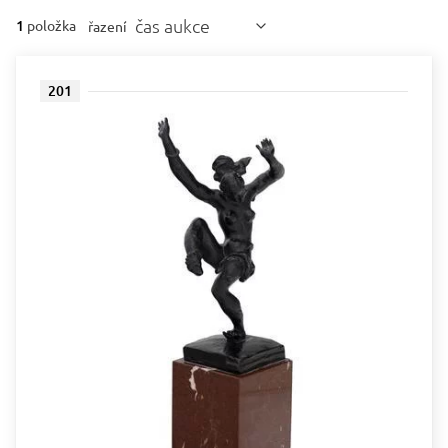
čas aukce
1
položka
řazení
201