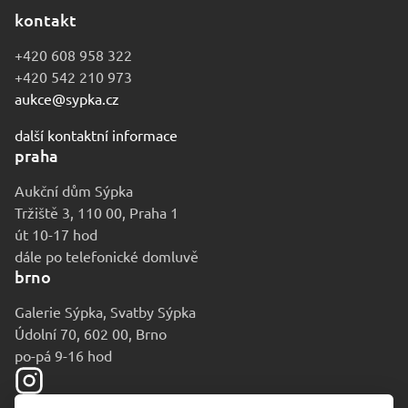
kontakt
+420 608 958 322
+420 542 210 973
aukce@sypka.cz
další kontaktní informace
praha
Aukční dům Sýpka
Tržiště 3, 110 00, Praha 1
út 10-17 hod
dále po telefonické domluvě
brno
Galerie Sýpka, Svatby Sýpka
Údolní 70, 602 00, Brno
po-pá 9-16 hod