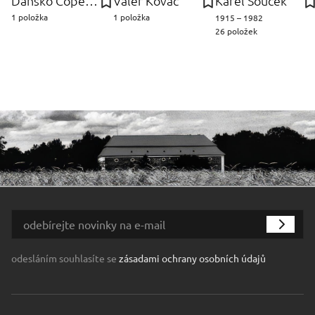
Dánsko Copenhagen,
Valér Kováč
Karel Souček
1 položka
1 položka
1915 – 1982
26 položek
odesláním souhlasíte se
zásadami ochrany osobních údajů