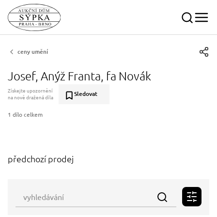
ceny umění
Josef, Anýž Franta, fa Novák
Získejte upozornění
Sledovat
na nově dražená díla
1 dílo celkem
předchozí prodej