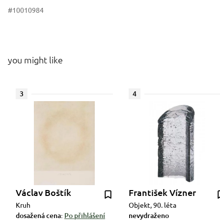
#10010984
you might like
3
4
Václav Boštík
František Vízner
Kruh
Objekt, 90. léta
dosažená cena:
Po přihlášení
nevydraženo