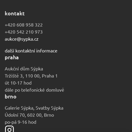
kontakt
+420 608 958 322
+420 542 210 973
aukce@sypka.cz
další kontaktní informace
praha
Aukční dům Sýpka
Tržiště 3, 110 00, Praha 1
út 10-17 hod
dále po telefonické domluvě
brno
Galerie Sýpka, Svatby Sýpka
Údolní 70, 602 00, Brno
po-pá 9-16 hod