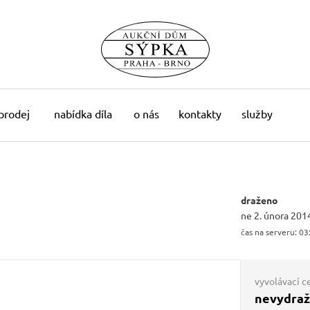
 prodej
nabídka díla
o nás
kontakty
služby
draženo
ne 2. února 201
čas na serveru:
03
vyvolávací c
nevydra