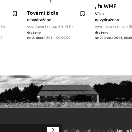
, fa WMF
Tovární židle
Váza
nevydraženo
nevydraženo
 Kč
vyvolávací cena:
4 500 Kč
vyvolávací cena:
3 0
draženo
draženo
00
ne 2. února 2014, 00:00:00
ne 2. února 2014, 00:0
odesláním souhlasíte se
zásadami och