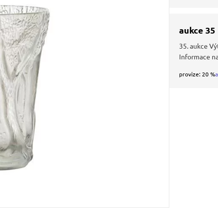
aukce 35
35. aukce Vý
Informace n
provize: 20 %
a