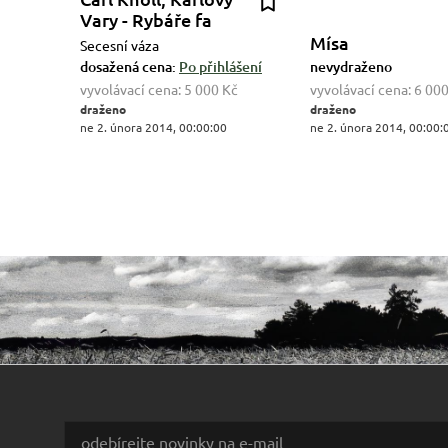
Vary - Rybáře fa
Mísa
Secesní váza
dosažená cena:
Po přihlášení
nevydraženo
vyvolávací cena:
5 000 Kč
vyvolávací cena:
6 000
draženo
draženo
ne 2. února 2014, 00:00:00
ne 2. února 2014, 00:00: