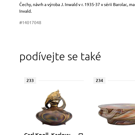
Rozměry
Stručný popis předmětu
Čechy, návrh a výroba J. Inwald v r. 1935-37 v sérii Barolac, ma
Invald.
#14017048
podívejte se také
233
234
Carl Knoll, Karlovy