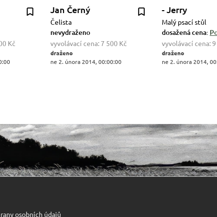
Jan Černý
- Jerry
Čelista
Malý psací stůl
nevydraženo
dosažená cena:
Po
00 Kč
vyvolávací cena:
7 500 Kč
vyvolávací cena:
9
draženo
draženo
0:00
ne 2. února 2014, 00:00:00
ne 2. února 2014, 00
rany osobních údajů