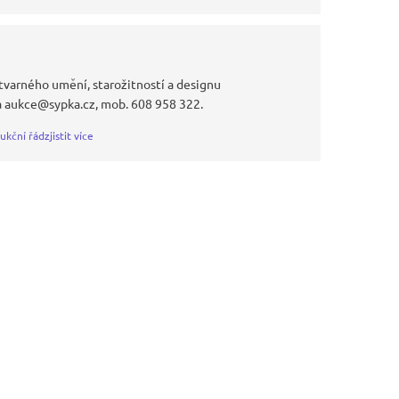
tvarného umění, starožitností a designu
a aukce@sypka.cz, mob. 608 958 322.
ukční řád
zjistit více