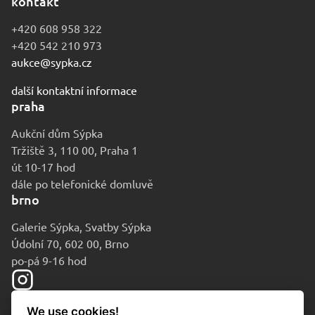
kontakt
+420 608 958 322
+420 542 210 973
aukce@sypka.cz
další kontaktní informace
praha
Aukční dům Sýpka
Tržiště 3, 110 00, Praha 1
út 10-17 hod
dále po telefonické domluvě
brno
Galerie Sýpka, Svatby Sýpka
Údolní 70, 602 00, Brno
po-pá 9-16 hod
We use cookies!