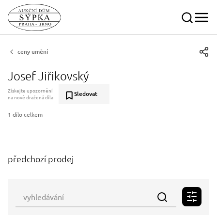
ceny umění
Josef Jiřikovský
Získejte upozornění
Sledovat
na nově dražená díla
1 dílo celkem
předchozí prodej