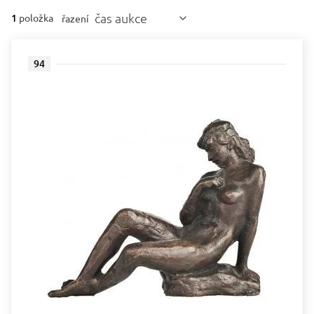
čas aukce
1
položka
řazení
94