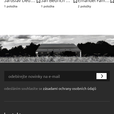
Jaroslav Dědina
Jan Bedřich Plaček
Emanuel Famíra
1 položka
1 položka
2 položky
odesláním souhlasíte se
zásadami ochrany osobních údajů