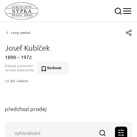
ceny umění
Josef Kubíček
1890 – 1972
Získejte upozornění
Sledovat
na nově dražená díla
12 děl celkem
předchozí prodej