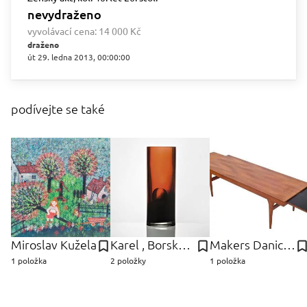
nevydraženo
vyvolávací cena:
14 000 Kč
draženo
út 29. ledna 2013, 00:00:00
podívejte se také
Miroslav Kužela
Karel , Borské sklo, Nový Bor Wűnsch
Makers Danich Control, Dánsko Furniture
1 položka
2 položky
1 položka