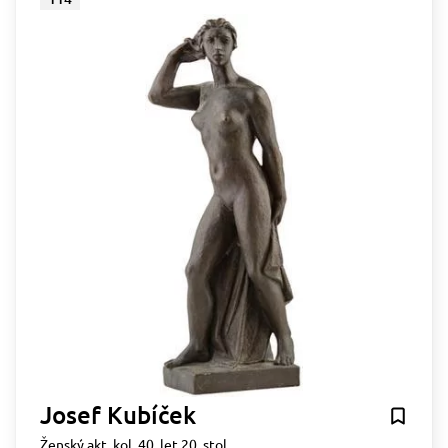
Josef Kubíček
Ženský akt, kol. 40. let 20. stol.