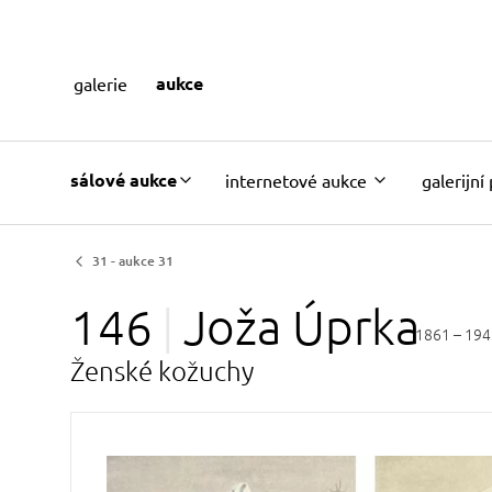
aukce
galerie
sálové aukce
internetové aukce
galerijní
31 - aukce 31
146
Joža
Úprka
1861 – 194
Ženské kožuchy