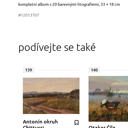
Rozměry
Stručný popis předmětu
kompletní album s 20 barevnými litografiemi, 33 × 18 cm
#12013707
podívejte se také
139
140
Antonín okruh
Chittussi
Otakar Číla