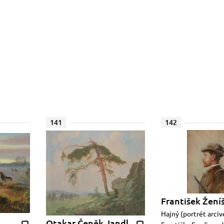
141
142
František Žení
Hajný (portrét arci
Otakar Čeněk Jandl