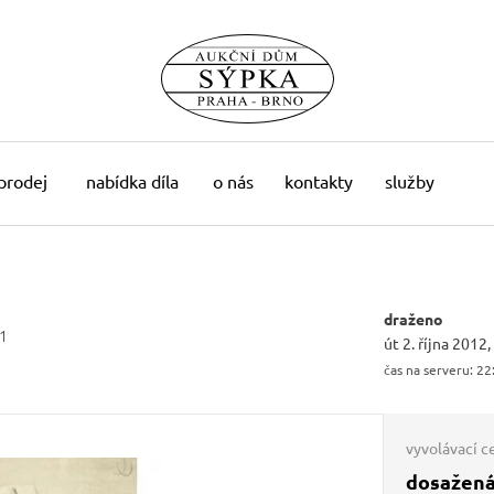
 prodej
nabídka díla
o nás
kontakty
služby
draženo
1
út 2. října 2012
čas na serveru:
22
vyvolávací c
dosažená