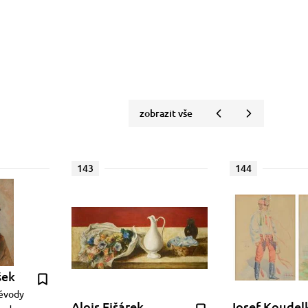
zobrazit vše
143
144
šek
vévody
Alois Fišárek
Josef Koudel