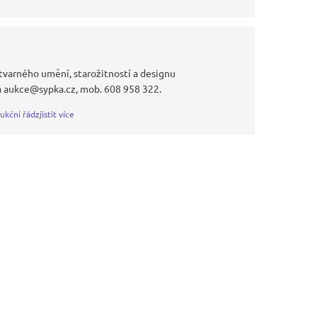
tvarného umění, starožitností a designu
a aukce@sypka.cz, mob. 608 958 322.
ukční řád
zjistit více