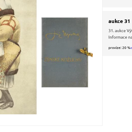
aukce 31
31. aukce Vý
Informace n
provize: 20 %
a