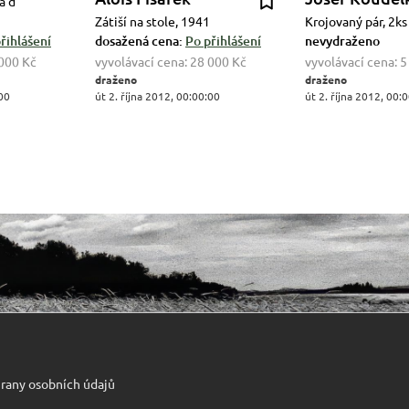
a d
Zátiší na stole, 1941
Krojovaný pár, 2ks
řihlášení
dosažená cena:
Po přihlášení
nevydraženo
000 Kč
vyvolávací cena:
28 000 Kč
vyvolávací cena:
5
draženo
draženo
:00
út 2. října 2012, 00:00:00
út 2. října 2012, 00:
rany osobních údajů