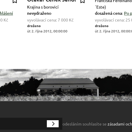
Františka Ferdinand
Krajina s borovicí
´Este)
hlášení
nevydraženo
dosažená cena:
Po p
00 Kč
vyvolávací cena:
7 000 Kč
vyvolávací cena:
25 
draženo
draženo
út 2. října 2012, 00:00:00
út 2. října 2012, 00:00
odesláním souhlasíte se
zásadami och