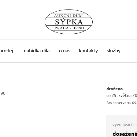
 prodej
nabídka díla
o nás
kontakty
služby
draženo
990
so 29. května 2
čas na serveru:
09
vyvolávací c
dosažená