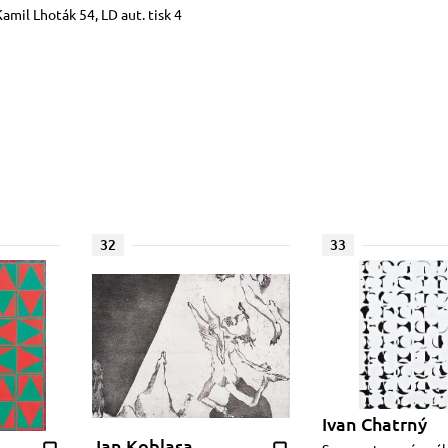
 Kamil Lhoták 54, LD aut. tisk 4
32
33
Ivan Chatrný
Jan Koblasa