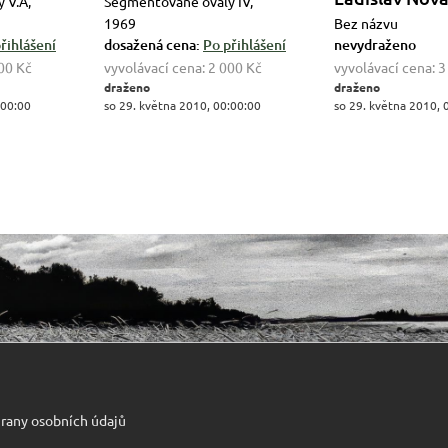
 V.A,
Segmentované ovály IV,
1969
Bez názvu
řihlášení
dosažená cena:
Po přihlášení
nevydraženo
00 Kč
vyvolávací cena:
2 000 Kč
vyvolávací cena:
3
draženo
draženo
:00:00
so 29. května 2010, 00:00:00
so 29. května 2010, 
rany osobních údajů