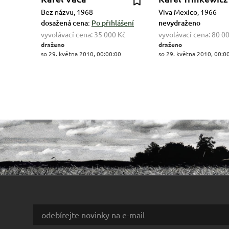
Bez názvu, 1968
Viva Mexico, 1966
dosažená cena:
Po přihlášení
nevydraženo
vyvolávací cena:
35 000 Kč
vyvolávací cena:
80 0
draženo
draženo
so 29. května 2010, 00:00:00
so 29. května 2010, 00:0