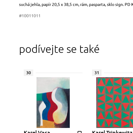
Rozměry
Stručný popis předmětu
suchá jehla, papír 20,5 x 38,5 cm, rám, pasparta, sklo sign. PD
#10011011
podívejte se také
30
31
Karel Vaca
Karel Trinkewitz