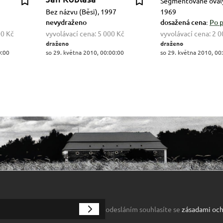
Segmentované ovály
Bez názvu (Běsi), 1997
1969
nevydraženo
dosažená cena:
Po p
00 Kč
vyvolávací cena:
5 000 Kč
vyvolávací cena:
2 0
draženo
draženo
0:00
so 29. května 2010, 00:00:00
so 29. května 2010, 00
odesláním souhlasíte se
zásadami och