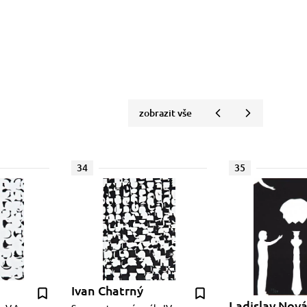
zobrazit vše
34
35
Ivan Chatrný
Ladislav Nov