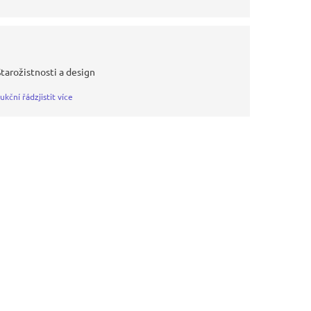
Starožistnosti a design
ukční řád
zjistit více