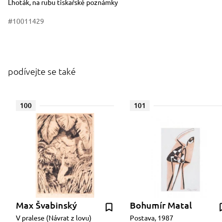
Lhoták, na rubu tiskařské poznámky
#10011429
podívejte se také
100
101
Max Švabinský
Bohumír Matal
V pralese (Návrat z lovu)
Postava, 1987