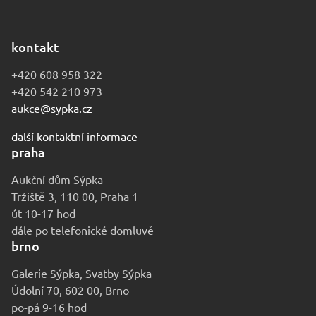
kontakt
+420 608 958 322
+420 542 210 973
aukce@sypka.cz
další kontaktní informace
praha
Aukční dům Sýpka
Tržiště 3, 110 00, Praha 1
út 10-17 hod
dále po telefonické domluvě
brno
Galerie Sýpka, Svatby Sýpka
Údolní 70, 602 00, Brno
po-pá 9-16 hod