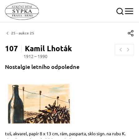
25 - aukce 25
107
Kamil
Lhoták
1912 – 1990
Nostalgie letního odpoledne
Rozměry
Stručný popis předmětu
tuš, akvarel, papír 8 x 13 cm, rám, pasparta, sklo sign. na rubu K.