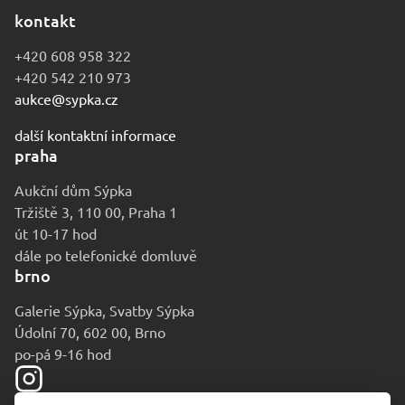
kontakt
+420 608 958 322
+420 542 210 973
aukce@sypka.cz
další kontaktní informace
praha
Aukční dům Sýpka
Tržiště 3, 110 00, Praha 1
út 10-17 hod
dále po telefonické domluvě
brno
Galerie Sýpka, Svatby Sýpka
Údolní 70, 602 00, Brno
po-pá 9-16 hod