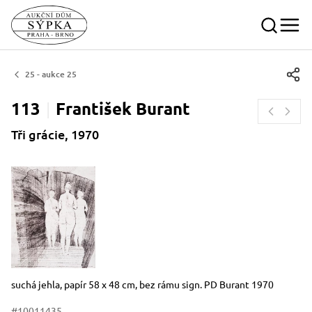
25 - aukce 25
113
František
Burant
Tři grácie, 1970
Rozměry
Stručný popis předmětu
suchá jehla, papír 58 x 48 cm, bez rámu sign. PD Burant 1970
#10011435