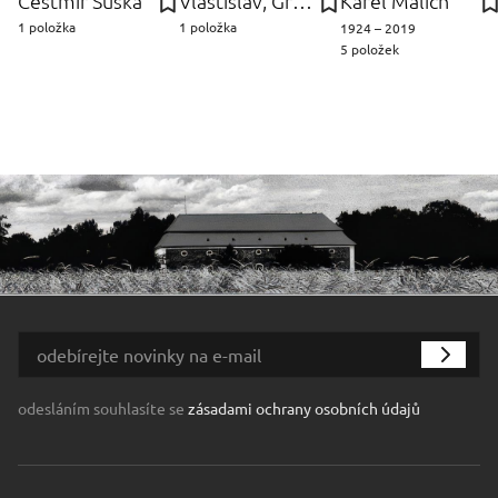
Čestmír Suška
Vlastislav, Graniton Hofman
Karel Malich
1 položka
1 položka
1924 – 2019
5 položek
odesláním souhlasíte se
zásadami ochrany osobních údajů