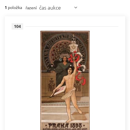
čas aukce
1
položka
řazení
104