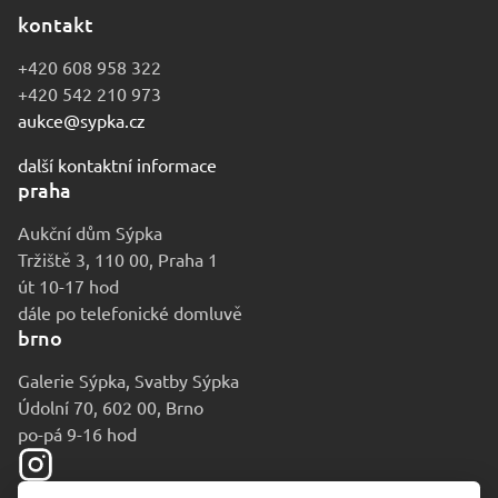
kontakt
+420 608 958 322
+420 542 210 973
aukce@sypka.cz
další kontaktní informace
praha
Aukční dům Sýpka
Tržiště 3, 110 00, Praha 1
út 10-17 hod
dále po telefonické domluvě
brno
Galerie Sýpka, Svatby Sýpka
Údolní 70, 602 00, Brno
po-pá 9-16 hod