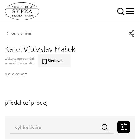
ceny umění
Karel Vítězslav Mašek
Získejte upozornění
Sledovat
na nově dražená díla
1 dílo celkem
předchozí prodej