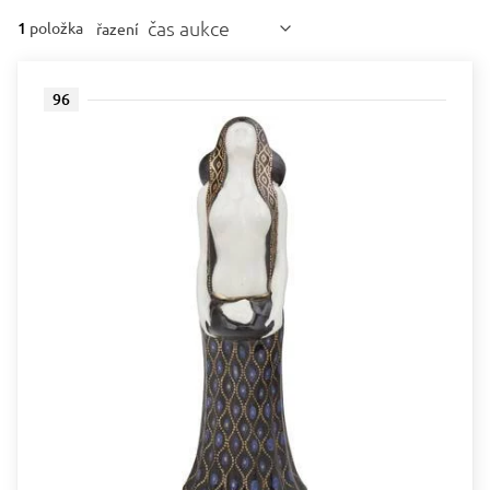
čas aukce
1
položka
řazení
96