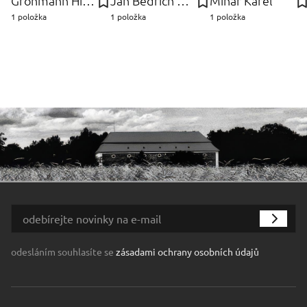
Grohmann Hieromymus
Jan Bedřich Plaček
Minář Karel
1 položka
1 položka
1 položka
odesláním souhlasíte se
zásadami ochrany osobních údajů