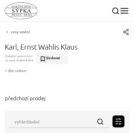
ceny umění
Karl, Ernst Wahlis Klaus
Získejte upozornění
Sledovat
na nově dražená díla
1 dílo celkem
předchozí prodej