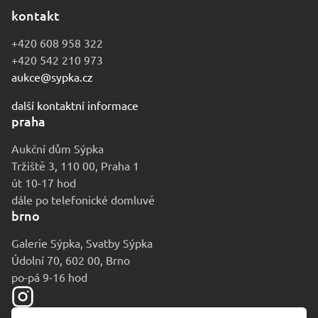
kontakt
+420 608 958 322
+420 542 210 973
aukce@sypka.cz
další kontaktní informace
praha
Aukční dům Sýpka
Tržiště 3, 110 00, Praha 1
út 10-17 hod
dále po telefonické domluvě
brno
Galerie Sýpka, Svatby Sýpka
Údolní 70, 602 00, Brno
po-pá 9-16 hod